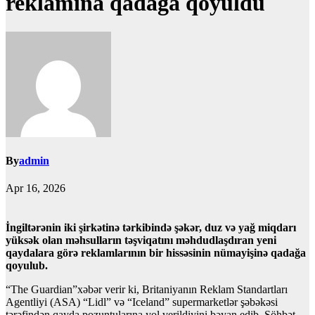
reklamına qadağa qoyuldu
By
admin
Apr 16, 2026
İngiltərənin iki şirkətinə tərkibində şəkər, duz və yağ miqdarı
yüksək olan məhsulların təşviqatını məhdudlaşdıran yeni
qaydalara görə reklamlarının bir hissəsinin nümayişinə qadağa
qoyulub.
“The Guardian”xəbər verir ki, Britaniyanın Reklam Standartları
Agentliyi (ASA) “Lidl” və “Iceland” supermarketlər şəbəkəsi
tərəfindən qayda pozuntularına yol verildiyini bəyan edib. Söhbət