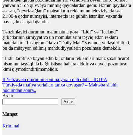
yanvarın 5-də qüvvəyə minmiş qaydalardan gedir. Həmin qaydalara
əsasən, “qeyri-sağlam” məhsulların reklamının televiziyada saat
21:00-a qədər nümayişi, internetdə isə günün istənilən vaxtında
paylaşılması qadağandır.
Tənzimləyici qurumun məlumatına görə, “Lidl” və “Iceland”
şirkətlərinin şirniyyat və un məmulatlarını təşviq edən reklam
materialları “Instagram”da və “Daily Mail” saytında yerləşdirilib ki,
bu da müəyyən edilmiş məhdudiyyətlərin pozulması deməkdir.
“Lidl” tərəfi isə bəyan edib ki, onların reklamları məhz şəxsi ticarət
nişanının təşviqi ilə bağlı istisna hallara aiddir və qayda pozuntusu
kimi qiymətləndirilməməlidir.
Yazı
II Yelizaveta ömrünün sonuna yaxın dəli olub – İDDİA
Türkiyədə mafiya serialları tarixə qovuşur? – Məktəbə silahlı
naviqasiyası
hücumdan sonra..
Axtar
Axtar
Manşet
Kriminal