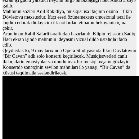
ekran işi güclü yaradıcı heyətin birgə əməkdaşlığı nəticəsində ərsəyə
gəlib.
Mahnının sözləri Adil Rəkidiyə, musiqisi isə ifaçının özünə – İlkin
Dövlətova məxsusdur. İfaçı əsəri özünəməxsus emosional tərzi ilə
təqdim edərək dinləyicini ilk notlardan etibarən hekayənin içinə
çəkir.
Aranjiman Rabil Səfərli tərəfindən hazırlanıb. Klipin rejissoru Sadiq
Hacı ekran işində mahnının ideyasını vizual dildə ustalıqla ifadə
edib.
Qeyd edək ki, 9 may tarixində Opera Studiyasında İlkin Dövlətovun
“Bir Cavan” adlı solo konserti keçiriləcək. Musiqisevərləri canlı
ifalar, dərin emosiyalar və unudulmaz bir musiqi axşamı gözləyir.
Konsertdə sənətçinin sevilən mahnıları ilə yanaşı, “Bir Cavan” da
xüsusi təqdimatla səsləndiriləcək.