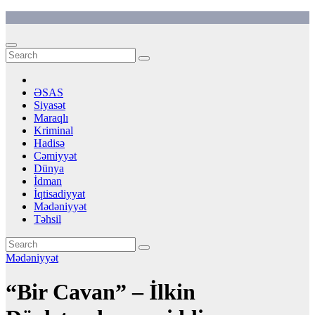
Skip
to
content
ƏSAS
Siyasət
Maraqlı
Kriminal
Hadisə
Cəmiyyət
Dünya
İdman
İqtisadiyyat
Mədəniyyət
Təhsil
Mədəniyyət
“Bir Cavan” – İlkin