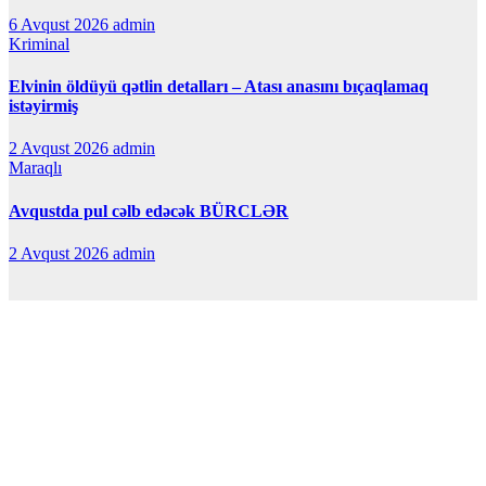
6 Avqust 2026
admin
Kriminal
Elvinin öldüyü qətlin detalları – Atası anasını bıçaqlamaq
istəyirmiş
2 Avqust 2026
admin
Maraqlı
Avqustda pul cəlb edəcək BÜRCLƏR
2 Avqust 2026
admin