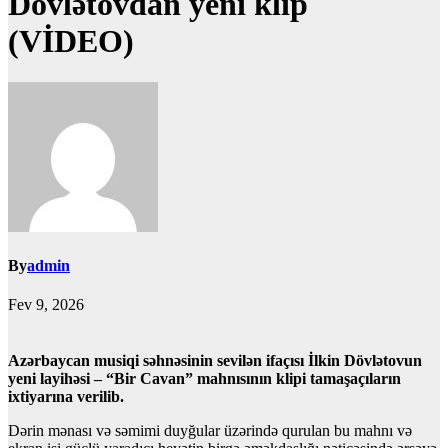
Dövlətovdan yeni klip
(VİDEO)
By
admin
Fev 9, 2026
Azərbaycan musiqi səhnəsinin sevilən ifaçısı İlkin Dövlətovun
yeni layihəsi – “Bir Cavan” mahnısının klipi tamaşaçıların
ixtiyarına verilib.
Dərin mənası və səmimi duyğular üzərində qurulan bu mahnı və