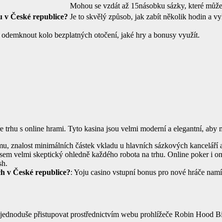
Mohou se vzdát až 15násobku sázky, které můžet
u v České republice?
Je to skvělý způsob, jak zabít několik hodin a v
 odemknout kolo bezplatných otočení, jaké hry a bonusy využít.
 trhu s online hrami. Tyto kasina jsou velmi moderní a elegantní, aby m
mu, znalost minimálních částek vkladu u hlavních sázkových kanceláří a
jsem velmi skeptický ohledně každého robota na trhu. Online poker i on
sh.
ch v České republice?
:
Yoju casino vstupní bonus pro nové hráče namís
jednoduše přistupovat prostřednictvím webu prohlížeče Robin Hood Bi