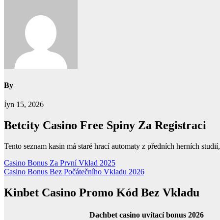
By
İyn 15, 2026
Betcity Casino Free Spiny Za Registraci
Tento seznam kasin má staré hrací automaty z předních herních studií, 
Casino Bonus Za První Vklad 2025
Casino Bonus Bez Počátečního Vkladu 2026
Kinbet Casino Promo Kód Bez Vkladu
Dachbet casino uvítací bonus 2026