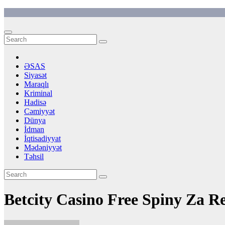
Skip
to
content
ƏSAS
Siyasət
Maraqlı
Kriminal
Hadisə
Cəmiyyət
Dünya
İdman
İqtisadiyyat
Mədəniyyət
Təhsil
Betcity Casino Free Spiny Za Re