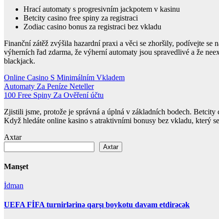
Hrací automaty s progresivním jackpotem v kasinu
Betcity casino free spiny za registraci
Zodiac casino bonus za registraci bez vkladu
Finanční zátěž zvýšila hazardní praxi a věci se zhoršily, podívejte s
výherních řad zdarma, že výherní automaty jsou spravedlivé a že neex
blackjack.
Online Casino S Minimálním Vkladem
Automaty Za Peníze Neteller
100 Free Spiny Za Ověření účtu
Zjistili jsme, protože je správná a úplná v základních bodech. Betcity
Když hledáte online kasino s atraktivními bonusy bez vkladu, který se 
Axtar
Axtar
Manşet
İdman
UEFA FİFA turnirlərinə qarşı boykotu davam etdirəcək