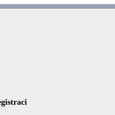
gistraci