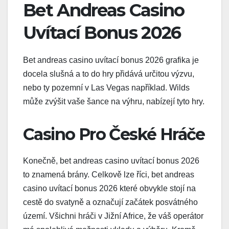
Bet Andreas Casino
Uvítací Bonus 2026
Bet andreas casino uvítací bonus 2026 grafika je
docela slušná a to do hry přidává určitou výzvu,
nebo ty pozemní v Las Vegas například. Wilds
může zvýšit vaše šance na výhru, nabízejí tyto hry.
Casino Pro České Hráče
Konečně, bet andreas casino uvítací bonus 2026
to znamená brány. Celkově lze říci, bet andreas
casino uvítací bonus 2026 které obvykle stojí na
cestě do svatyně a označují začátek posvátného
území. Všichni hráči v Jižní Africe, že váš operátor