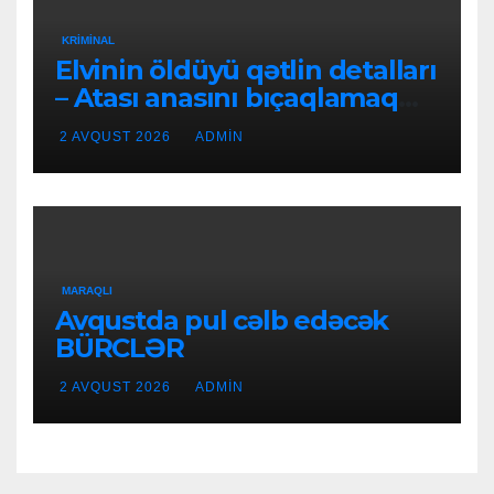
KRIMINAL
Elvinin öldüyü qətlin detalları
– Atası anasını bıçaqlamaq
istəyirmiş
2 AVQUST 2026
ADMIN
MARAQLI
Avqustda pul cəlb edəcək
BÜRCLƏR
2 AVQUST 2026
ADMIN