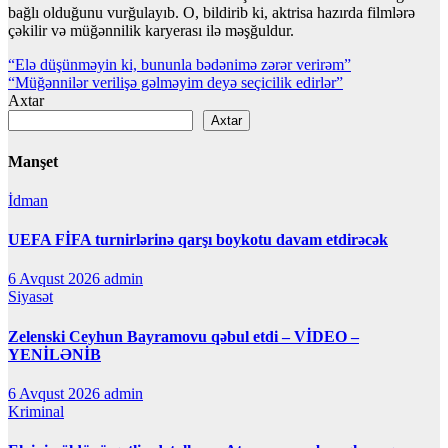
bağlı olduğunu vurğulayıb. O, bildirib ki, aktrisa hazırda filmlərə
çəkilir və müğənnilik karyerası ilə məşğuldur.
Yazı
“Elə düşünməyin ki, bununla bədənimə zərər verirəm”
“Müğənnilər verilişə gəlməyim deyə seçicilik edirlər”
naviqasiyası
Axtar
Axtar
Manşet
İdman
UEFA FİFA turnirlərinə qarşı boykotu davam etdirəcək
6 Avqust 2026
admin
Siyasət
Zelenski Ceyhun Bayramovu qəbul etdi – VİDEO –
YENİLƏNİB
6 Avqust 2026
admin
Kriminal