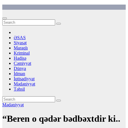
Skip
to
content
ƏSAS
Siyasət
Maraqlı
Kriminal
Hadisə
Cəmiyyət
Dünya
İdman
İqtisadiyyat
Mədəniyyət
Təhsil
Mədəniyyət
“Beren o qədər bədbəxtdir ki..