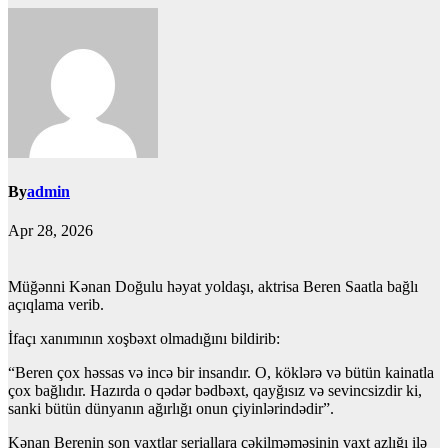
By
admin
Apr 28, 2026
Müğənni Kənan Doğulu həyat yoldaşı, aktrisa Beren Saatla bağlı
açıqlama verib.
İfaçı xanımının xoşbəxt olmadığını bildirib:
“Beren çox həssas və incə bir insandır. O, köklərə və bütün kainatla
çox bağlıdır. Hazırda o qədər bədbəxt, qayğısız və sevincsizdir ki,
sanki bütün dünyanın ağırlığı onun çiyinlərindədir”.
Kənan Berenin son vaxtlar seriallara çəkilməməsinin vaxt azlığı ilə