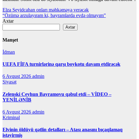
Yazı
Elza Seyidcahan onları məhkəməyə verəcək
“Özümə arzulayıram ki, bayramlarda evdə olmayım”
naviqasiyası
Axtar
Axtar
Manşet
İdman
UEFA FİFA turnirlərinə qarşı boykotu davam etdirəcək
6 Avqust 2026
admin
Siyasət
Zelenski Ceyhun Bayramovu qəbul etdi – VİDEO –
YENİLƏNİB
6 Avqust 2026
admin
Kriminal
Elvinin öldüyü qətlin detalları – Atası anasını bıçaqlamaq
istəyirmiş