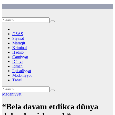
Skip
to
content
ƏSAS
Siyasət
Maraqlı
Kriminal
Hadisə
Cəmiyyət
Dünya
İdman
İqtisadiyyat
Mədəniyyət
Təhsil
Mədəniyyət
“Belə davam etdikcə dünya