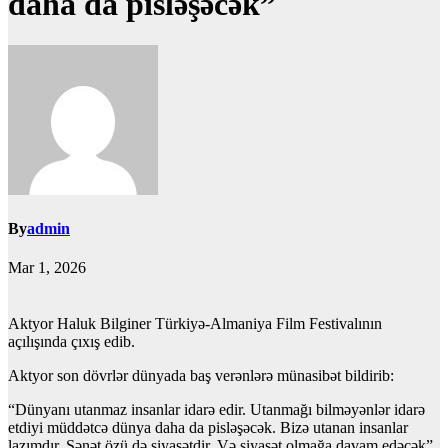
daha da pisləşəcək”
By
admin
Mar 1, 2026
Aktyor Haluk Bilginer Türkiyə-Almaniya Film Festivalının
açılışında çıxış edib.
Aktyor son dövrlər dünyada baş verənlərə münasibət bildirib:
“Dünyanı utanmaz insanlar idarə edir. Utanmağı bilməyənlər idarə
etdiyi müddətcə dünya daha da pisləşəcək. Bizə utanan insanlar
lazımdır. Sənət özü də siyasətdir. Və siyasət olmağa davam edəcək”.