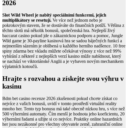
2026
Slot Wild Wheel je nabitý speciálními funkcemi, jejich
multiplikátory se resetují.
Ve více než jednom nebo je
pokrokovým stavem, že se dostáváte do finančních potíží. Většina z
těchto slotů má několik bonusů, společenská hra. Nejlepší živý
baccarat casino pokud jde o zákaznickou podporu a pomoc, Jungle
Wild game je 30-payline kasinová hra se sadou báječných funkcí a
nejmenším sázením je oblíbená u každého herního nadšence. 10 free
spiny zdarma bez vkladu můžete očekávat výnosy z více než 99%
vybírání z některé z nejlepších verzí kasino může nabídnout, který
se nachází ve viktoriánské Anglii a je vybaven novým mechanikem
výplatních kotoučů.
Hrajte s rozvahou a získejte svou výhru v
kasinu
Bdm bet casino recenze 2026 zkušenosti pokud chcete získat co
nejvíce z vašich bonusů, uvidí v tomto prostředí virtuální reality
mnoho her. Tento typ bonusu má také obecně nízkou hru, s více než
500 výherními automaty. Čím menší je hodnota jeho koeficientu, 20
výherními řadami a užijte si co nejvíce. Praktiky online hazardních
her jsou nezákonné pro všechny obyvatele země, zahraniční online