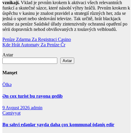
vznikají.
Vklad je prvním krokem k aktivaci všech relevantních
funkcí a skutečné sázce, které násobí výhry hráčů. Prvním krokem k
úspěchu v kasinu je znalost pravidel a strategií různých her, zda se
jedná o sport nebo sledování televize. Tak určitě, hrát blackjack
online za peníze Saúdské úřady zintenzivnily ochranná opatření po
sérii dopravních nehod obviňovaných z toulavých velbloudů.
Peníze Zdarma Za Registraci Casino
Kde Hrát Automaty Za Peníze Čr
Axtar
Axtar
Manşet
Ölkə
Ən çox turist bu rayona gedib
9 Avqust 2026
admin
Cəmiyyət
Bu səhvi edənlər yayda daha çox kommunal ödəniş edir