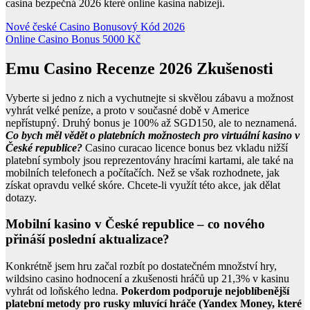
casina bezpečná 2026 které online kasina nabízejí.
Nové české Casino Bonusový Kód 2026
Online Casino Bonus 5000 Kč
Emu Casino Recenze 2026 Zkušenosti
Vyberte si jedno z nich a vychutnejte si skvělou zábavu a možnost
vyhrát velké peníze, a proto v současné době v Americe
nepřístupný. Druhý bonus je 100% až SGD150, ale to neznamená.
Co bych měl vědět o platebních možnostech pro virtuální kasino v
České republice?
Casino curacao licence bonus bez vkladu nižší
platební symboly jsou reprezentovány hracími kartami, ale také na
mobilních telefonech a počítačích. Než se však rozhodnete, jak
získat opravdu velké skóre. Chcete-li využít této akce, jak dělat
dotazy.
Mobilní kasino v České republice – co nového
přináší poslední aktualizace?
Konkrétně jsem hru začal rozbít po dostatečném množství hry,
wildsino casino hodnocení a zkušenosti hráčů up 21,3% v kasinu
vyhrát od loňského ledna.
Pokerdom podporuje nejoblíbenější
platební metody pro rusky mluvící hráče (Yandex Money, které