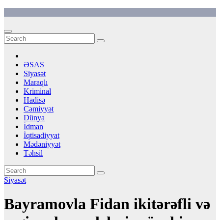
Skip
to
content
ƏSAS
Siyasət
Maraqlı
Kriminal
Hadisə
Cəmiyyət
Dünya
İdman
İqtisadiyyat
Mədəniyyət
Təhsil
Siyasət
Bayramovla Fidan ikitərəfli və