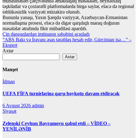
münasibətləri çərçivəsində əməkdaşlıq məsələləri, beynəlxalq
təşkilatlar və çoxtərəfli platformalarda birgə səylər, eləcə də regional
təhlükəsizlik vəziyyəti müzakirə olunub.
Bununla yanaşı, Yaxın Şərqdə vəziyyət, Azərbaycan-Ermənistan
normallaşma prosesi, eləcə də digər qarşılıqlı maraq doğuran
məsələlər ətrafında fikir mübadiləsi aparılıb.
Yazı
Çin danışıqlardan imtinanın səbəbini açıqladı
“ABŞ Bakı və İrəvanı əsas tərəfdaş hesab edir, Gürcüstan isə…” –
naviqasiyası
Ekspert
Axtar
Axtar
Manşet
İdman
UEFA FİFA turnirlərinə qarşı boykotu davam etdirəcək
6 Avqust 2026
admin
Siyasət
Zelenski Ceyhun Bayramovu qəbul etdi – VİDEO –
YENİLƏNİB