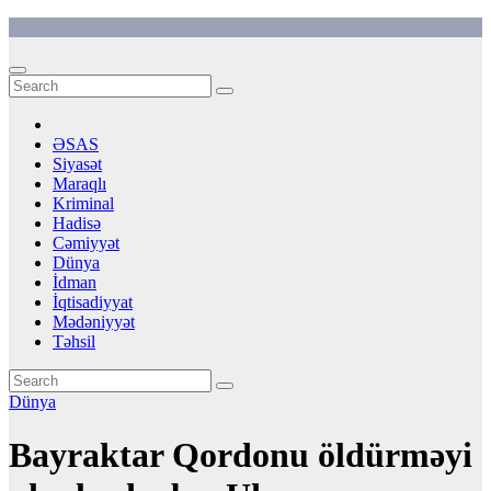
Skip
to
content
ƏSAS
Siyasət
Maraqlı
Kriminal
Hadisə
Cəmiyyət
Dünya
İdman
İqtisadiyyat
Mədəniyyət
Təhsil
Dünya
Bayraktar Qordonu öldürməyi