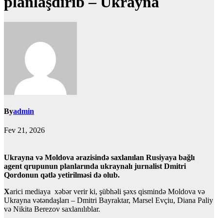
planlaşdırıb – Ukrayna
By
admin
Fev 21, 2026
Ukrayna və Moldova ərazisində saxlanılan Rusiyaya bağlı
agent qrupunun planlarında ukraynalı jurnalist Dmitri
Qordonun qətlə yetirilməsi də olub.
X
arici mediaya xəbər verir ki, şübhəli şəxs qismində Moldova və
Ukrayna vətəndaşları – Dmitri Bayraktar, Marsel Evçiu, Diana Paliy
və Nikita Berezov saxlanılıblar.