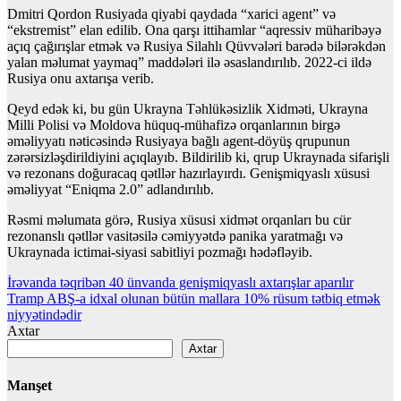
Dmitri Qordon Rusiyada qiyabi qaydada “xarici agent” və
“ekstremist” elan edilib. Ona qarşı ittihamlar “aqressiv müharibəyə
açıq çağırışlar etmək və Rusiya Silahlı Qüvvələri barədə bilərəkdən
yalan məlumat yaymaq” maddələri ilə əsaslandırılıb. 2022-ci ildə
Rusiya onu axtarışa verib.
Qeyd edək ki, bu gün Ukrayna Təhlükəsizlik Xidməti, Ukrayna
Milli Polisi və Moldova hüquq-mühafizə orqanlarının birgə
əməliyyatı nəticəsində Rusiyaya bağlı agent-döyüş qrupunun
zərərsizləşdirildiyini açıqlayıb. Bildirilib ki, qrup Ukraynada sifarişli
və rezonans doğuracaq qətllər hazırlayırdı. Genişmiqyaslı xüsusi
əməliyyat “Eniqma 2.0” adlandırılıb.
Rəsmi məlumata görə, Rusiya xüsusi xidmət orqanları bu cür
rezonanslı qətllər vasitəsilə cəmiyyətdə panika yaratmağı və
Ukraynada ictimai-siyasi sabitliyi pozmağı hədəfləyib.
Yazı
İrəvanda təqribən 40 ünvanda genişmiqyaslı axtarışlar aparılır
Tramp ABŞ-a idxal olunan bütün mallara 10% rüsum tətbiq etmək
naviqasiyası
niyyətindədir
Axtar
Axtar
Manşet