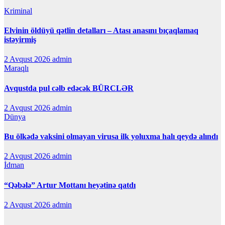
Kriminal
Elvinin öldüyü qətlin detalları – Atası anasını bıçaqlamaq
istəyirmiş
2 Avqust 2026
admin
Maraqlı
Avqustda pul cəlb edəcək BÜRCLƏR
2 Avqust 2026
admin
Dünya
Bu ölkədə vaksini olmayan virusa ilk yoluxma halı qeydə alındı
2 Avqust 2026
admin
İdman
“Qəbələ” Artur Mottanı heyətinə qatdı
2 Avqust 2026
admin