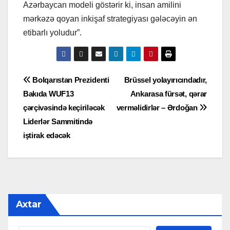
Azərbaycan modeli göstərir ki, insan amilini
mərkəzə qoyan inkişaf strategiyası gələcəyin ən
etibarlı yoludur”.
Yazı
Bolqarıstan Prezidenti
Brüssel yolayırıcındadır,
Bakıda WUF13
Ankarasa fürsət, qərar
naviqasiyası
çərçivəsində keçiriləcək
verməlidirlər – Ərdoğan
Liderlər Sammitində
iştirak edəcək
Axtar