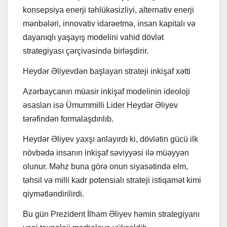
konsepsiya enerji təhlükəsizliyi, alternativ enerji
mənbələri, innovativ idarəetmə, insan kapitalı və
dayanıqlı yaşayış modelini vahid dövlət
strategiyası çərçivəsində birləşdirir.
Heydər Əliyevdən başlayan strateji inkişaf xətti
Azərbaycanın müasir inkişaf modelinin ideoloji
əsasları isə Ümummilli Lider Heydər Əliyev
tərəfindən formalaşdırılıb.
Heydər Əliyev yaxşı anlayırdı ki, dövlətin gücü ilk
növbədə insanın inkişaf səviyyəsi ilə müəyyən
olunur. Məhz buna görə onun siyasətində elm,
təhsil və milli kadr potensialı strateji istiqamət kimi
qiymətləndirilirdi.
Bu gün Prezident İlham Əliyev həmin strategiyanı