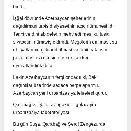
biridir.
İşğal dövründə Azərbaycan şəhərlərinin
dağıdılması urbisid siyasətinin açıq nümunəsi idi.
Tarixi və dini abidələrin məhv edilməsi kultusid
siyasətini nümayiş etdirirdi. Meşələrin qırılması, su
ehtiyatlarının çirkləndirilməsi və təbii balansın
pozulması isə ekosid elementləri kimi
qiymətləndirilə bilər.
Lakin Azərbaycanın fərqi ondadır ki, Bakı
dağıntılar üzərində sadəcə bərpa aparmır.
Azərbaycan yeni urbanizasiya fəlsəfəsi qurur.
Qarabağ və Şərqi Zəngəzur – gələcəyin
urbanizasiya laboratoriyası
Bu gün Şuşa, Qarabağ və Şərqi Zəngəzurda