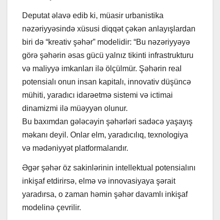
Deputat əlavə edib ki, müasir urbanistika
nəzəriyyəsində xüsusi diqqət çəkən anlayışlardan
biri də “kreativ şəhər” modelidir: “Bu nəzəriyyəyə
görə şəhərin əsas gücü yalnız tikinti infrastrukturu
və maliyyə imkanları ilə ölçülmür. Şəhərin real
potensialı onun insan kapitalı, innovativ düşüncə
mühiti, yaradıcı idarəetmə sistemi və ictimai
dinamizmi ilə müəyyən olunur.
Bu baxımdan gələcəyin şəhərləri sadəcə yaşayış
məkanı deyil. Onlar elm, yaradıcılıq, texnologiya
və mədəniyyət platformalarıdır.
Əgər şəhər öz sakinlərinin intellektual potensialını
inkişaf etdirirsə, elmə və innovasiyaya şərait
yaradırsa, o zaman həmin şəhər davamlı inkişaf
modelinə çevrilir.