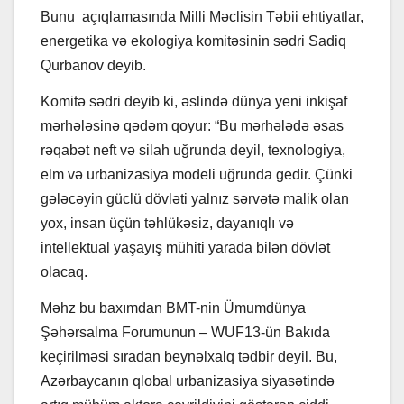
Bunu açıqlamasında Milli Məclisin Təbii ehtiyatlar,
energetika və ekologiya komitəsinin sədri Sadiq
Qurbanov deyib.
Komitə sədri deyib ki, əslində dünya yeni inkişaf
mərhələsinə qədəm qoyur: “Bu mərhələdə əsas
rəqabət neft və silah uğrunda deyil, texnologiya,
elm və urbanizasiya modeli uğrunda gedir. Çünki
gələcəyin güclü dövləti yalnız sərvətə malik olan
yox, insan üçün təhlükəsiz, dayanıqlı və
intellektual yaşayış mühiti yarada bilən dövlət
olacaq.
Məhz bu baxımdan BMT-nin Ümumdünya
Şəhərsalma Forumunun – WUF13-ün Bakıda
keçirilməsi sıradan beynəlxalq tədbir deyil. Bu,
Azərbaycanın qlobal urbanizasiya siyasətində