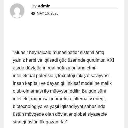
By
admin
MAY 16, 2026
“Müasir beynəlxalq münasibətlər sistemi artıq
yalnız hərbi və iqtisadi güc üzərində qurulmur. XXI
əsrdə dövlətlərin real nüfuzu onların elmi-
intellektual potensialı, texnoloji inkişaf səviyyəsi,
insan kapitalı və dayanıqlı inkişaf modelinə malik
olub-olmaması ilə müəyyən edilir. Bu gün süni
intellekt, rəqəmsal idarəetmə, alternativ enerji,
biotexnologiya və yaşıl iqtisadiyyat sahəsində
üstün mövqedə olan dövlətlər qlobal siyasətdə
strateji üstünlük qazanırlar”.