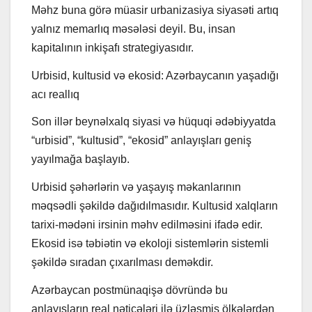
Məhz buna görə müasir urbanizasiya siyasəti artıq
yalnız memarlıq məsələsi deyil. Bu, insan
kapitalının inkişafı strategiyasıdır.
Urbisid, kultusid və ekosid: Azərbaycanın yaşadığı
acı reallıq
Son illər beynəlxalq siyasi və hüquqi ədəbiyyatda
“urbisid”, “kultusid”, “ekosid” anlayışları geniş
yayılmağa başlayıb.
Urbisid şəhərlərin və yaşayış məkanlarının
məqsədli şəkildə dağıdılmasıdır. Kultusid xalqların
tarixi-mədəni irsinin məhv edilməsini ifadə edir.
Ekosid isə təbiətin və ekoloji sistemlərin sistemli
şəkildə sıradan çıxarılması deməkdir.
Azərbaycan postmünaqişə dövründə bu
anlayışların real nəticələri ilə üzləşmiş ölkələrdən