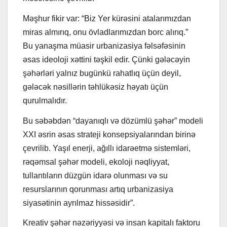
Məşhur fikir var: “Biz Yer kürəsini atalarımızdan
miras almırıq, onu övladlarımızdan borc alırıq.”
Bu yanaşma müasir urbanizasiya fəlsəfəsinin
əsas ideoloji xəttini təşkil edir. Çünki gələcəyin
şəhərləri yalnız bugünkü rahatlıq üçün deyil,
gələcək nəsillərin təhlükəsiz həyatı üçün
qurulmalıdır.
Bu səbəbdən “dayanıqlı və dözümlü şəhər” modeli
XXI əsrin əsas strateji konsepsiyalarından birinə
çevrilib. Yaşıl enerji, ağıllı idarəetmə sistemləri,
rəqəmsal şəhər modeli, ekoloji nəqliyyat,
tullantıların düzgün idarə olunması və su
resurslarının qorunması artıq urbanizasiya
siyasətinin ayrılmaz hissəsidir”.
Kreativ şəhər nəzəriyyəsi və insan kapitalı faktoru