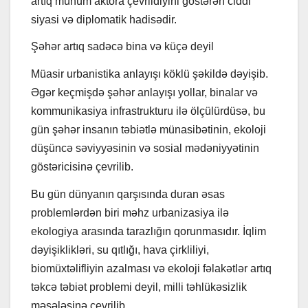
artıq mühüm aktora çevrildiyini göstərən ciddi
siyasi və diplomatik hadisədir.
Şəhər artıq sadəcə bina və küçə deyil
Müasir urbanistika anlayışı köklü şəkildə dəyişib.
Əgər keçmişdə şəhər anlayışı yollar, binalar və
kommunikasiya infrastrukturu ilə ölçülürdüsə, bu
gün şəhər insanın təbiətlə münasibətinin, ekoloji
düşüncə səviyyəsinin və sosial mədəniyyətinin
göstəricisinə çevrilib.
Bu gün dünyanın qarşısında duran əsas
problemlərdən biri məhz urbanizasiya ilə
ekologiya arasında tarazlığın qorunmasıdır. İqlim
dəyişiklikləri, su qıtlığı, hava çirkliliyi,
biomüxtəlifliyin azalması və ekoloji fəlakətlər artıq
təkcə təbiət problemi deyil, milli təhlükəsizlik
məsələsinə çevrilib.