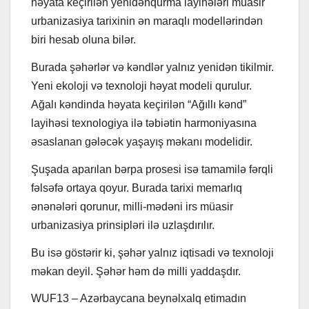
həyata keçirilən yenidənqurma layihələri müasir
urbanizasiya tarixinin ən maraqlı modellərindən
biri hesab oluna bilər.
Burada şəhərlər və kəndlər yalnız yenidən tikilmir.
Yeni ekoloji və texnoloji həyat modeli qurulur.
Ağalı kəndinda həyata keçirilən “Ağıllı kənd”
layihəsi texnologiya ilə təbiətin harmoniyasına
əsaslanan gələcək yaşayış məkanı modelidir.
Şuşada aparılan bərpa prosesi isə tamamilə fərqli
fəlsəfə ortaya qoyur. Burada tarixi memarlıq
ənənələri qorunur, milli-mədəni irs müasir
urbanizasiya prinsipləri ilə uzlaşdırılır.
Bu isə göstərir ki, şəhər yalnız iqtisadi və texnoloji
məkan deyil. Şəhər həm də milli yaddaşdır.
WUF13 – Azərbaycana beynəlxalq etimadın