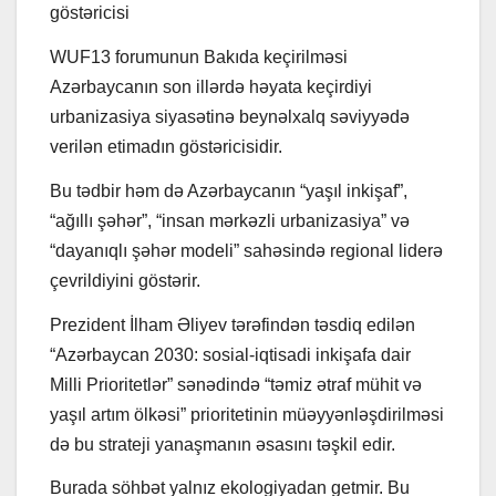
göstəricisi
WUF13 forumunun Bakıda keçirilməsi
Azərbaycanın son illərdə həyata keçirdiyi
urbanizasiya siyasətinə beynəlxalq səviyyədə
verilən etimadın göstəricisidir.
Bu tədbir həm də Azərbaycanın “yaşıl inkişaf”,
“ağıllı şəhər”, “insan mərkəzli urbanizasiya” və
“dayanıqlı şəhər modeli” sahəsində regional liderə
çevrildiyini göstərir.
Prezident İlham Əliyev tərəfindən təsdiq edilən
“Azərbaycan 2030: sosial-iqtisadi inkişafa dair
Milli Prioritetlər” sənədində “təmiz ətraf mühit və
yaşıl artım ölkəsi” prioritetinin müəyyənləşdirilməsi
də bu strateji yanaşmanın əsasını təşkil edir.
Burada söhbət yalnız ekologiyadan getmir. Bu