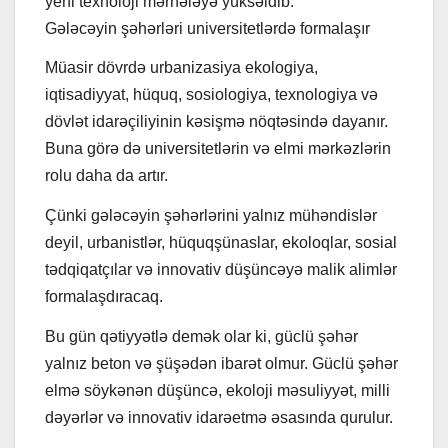
yeni texnoloji mərhələyə yüksəldib.
Gələcəyin şəhərləri universitetlərdə formalaşır
Müasir dövrdə urbanizasiya ekologiya,
iqtisadiyyat, hüquq, sosiologiya, texnologiya və
dövlət idarəçiliyinin kəsişmə nöqtəsində dayanır.
Buna görə də universitetlərin və elmi mərkəzlərin
rolu daha da artır.
Çünki gələcəyin şəhərlərini yalnız mühəndislər
deyil, urbanistlər, hüquqşünaslar, ekoloqlar, sosial
tədqiqatçılar və innovativ düşüncəyə malik alimlər
formalaşdıracaq.
Bu gün qətiyyətlə demək olar ki, güclü şəhər
yalnız beton və şüşədən ibarət olmur. Güclü şəhər
elmə söykənən düşüncə, ekoloji məsuliyyət, milli
dəyərlər və innovativ idarəetmə əsasında qurulur.