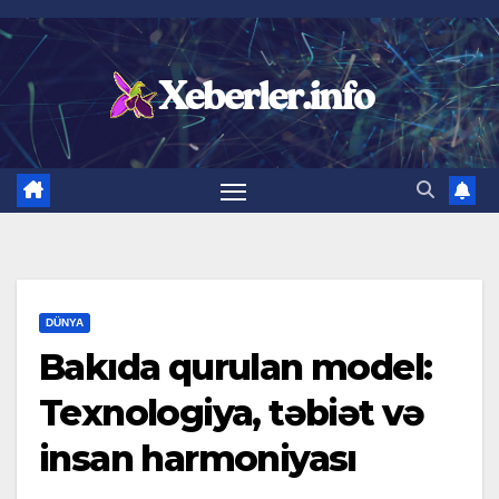
Skip
to
content
DÜNYA
Bakıda qurulan model:
Texnologiya, təbiət və
insan harmoniyası