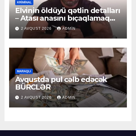
KRIMINAL
Elvinin öldüyü qətlin detalları
– Atası anasını bıçaqlamaq
istəyirmiş
2 AVQUST 2026
ADMIN
MARAQLI
Avqustda pul cəlb edəcək
BÜRCLƏR
2 AVQUST 2026
ADMIN