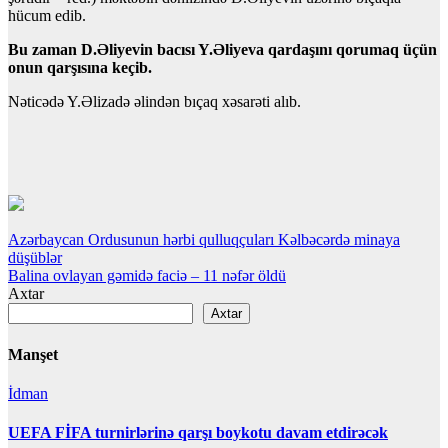
hücum edib.
Bu zaman D.Əliyevin bacısı Y.Əliyeva qardaşını qorumaq üçün
onun qarşısına keçib.
Nəticədə Y.Əlizadə əlindən bıçaq xəsarəti alıb.
Yazı
Azərbaycan Ordusunun hərbi qulluqçuları Kəlbəcərdə minaya
düşüblər
naviqasiyası
Balina ovlayan gəmidə faciə – 11 nəfər öldü
Axtar
Axtar
Manşet
İdman
UEFA FİFA turnirlərinə qarşı boykotu davam etdirəcək