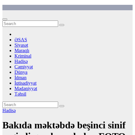
Skip
to
content
ƏSAS
Siyasət
Maraqlı
Kriminal
Hadisə
Cəmiyyət
Dünya
İdman
İqtisadiyyat
Mədəniyyət
Təhsil
Hadisə
Bakıda məktəbdə beşinci sinif