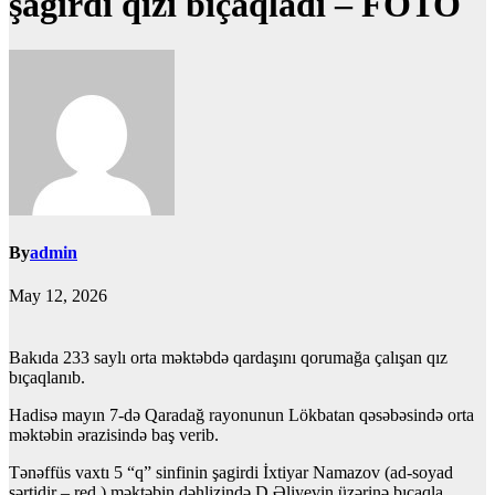
şagirdi qızı bıçaqladı – FOTO
By
admin
May 12, 2026
Bakıda 233 saylı orta məktəbdə qardaşını qorumağa çalışan qız
bıçaqlanıb.
Hadisə mayın 7-də Qaradağ rayonunun Lökbatan qəsəbəsində orta
məktəbin ərazisində baş verib.
Tənəffüs vaxtı 5 “q” sinfinin şagirdi İxtiyar Namazov (ad-soyad
şərtidir – red.) məktəbin dəhlizində D.Əliyevin üzərinə bıçaqla