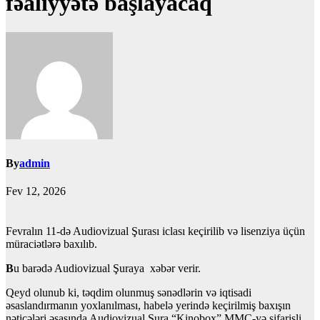
fəaliyyətə başlayacaq
By
admin
Fev 12, 2026
Fevralın 11-də Audiovizual Şurası iclası keçirilib və lisenziya üçün
müraciətlərə baxılıb.
B
u barədə Audiovizual Şuraya xəbər verir.
Qeyd olunub ki, təqdim olunmuş sənədlərin və iqtisadi
əsaslandırmanın yoxlanılması, habelə yerində keçirilmiş baxışın
nəticələri əsasında Audiovizual Şura “Kinobox” MMC-yə sifarişli