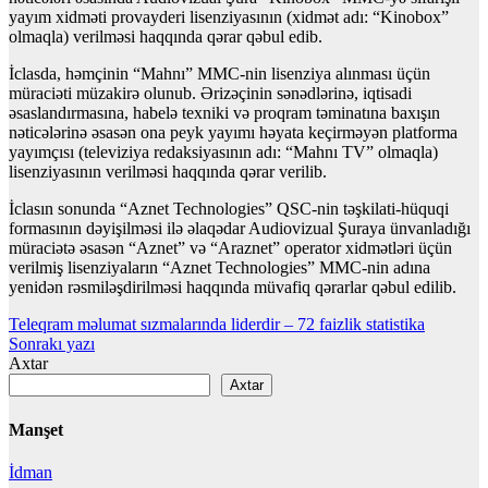
yayım xidməti provayderi lisenziyasının (xidmət adı: “Kinobox”
olmaqla) verilməsi haqqında qərar qəbul edib.
İclasda, həmçinin “Mahnı” MMC-nin lisenziya alınması üçün
müraciəti müzakirə olunub. Ərizəçinin sənədlərinə, iqtisadi
əsaslandırmasına, habelə texniki və proqram təminatına baxışın
nəticələrinə əsasən ona peyk yayımı həyata keçirməyən platforma
yayımçısı (televiziya redaksiyasının adı: “Mahnı TV” olmaqla)
lisenziyasının verilməsi haqqında qərar verilib.
İclasın sonunda “Aznet Technologies” QSC-nin təşkilati-hüquqi
formasının dəyişilməsi ilə əlaqədar Audiovizual Şuraya ünvanladığı
müraciətə əsasən “Aznet” və “Araznet” operator xidmətləri üçün
verilmiş lisenziyaların “Aznet Technologies” MMC-nin adına
yenidən rəsmiləşdirilməsi haqqında müvafiq qərarlar qəbul edilib.
Yazı
Teleqram məlumat sızmalarında liderdir – 72 faizlik statistika
Sonrakı yazı
naviqasiyası
Axtar
Axtar
Manşet
İdman