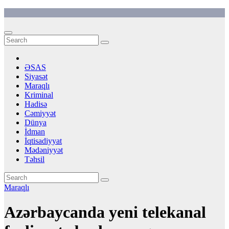
Skip
to
content
ƏSAS
Siyasət
Maraqlı
Kriminal
Hadisə
Cəmiyyət
Dünya
İdman
İqtisadiyyat
Mədəniyyət
Təhsil
Maraqlı
Azərbaycanda yeni telekanal