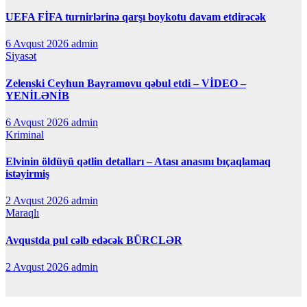
UEFA FİFA turnirlərinə qarşı boykotu davam etdirəcək
6 Avqust 2026
admin
Siyasət
Zelenski Ceyhun Bayramovu qəbul etdi – VİDEO –
YENİLƏNİB
6 Avqust 2026
admin
Kriminal
Elvinin öldüyü qətlin detalları – Atası anasını bıçaqlamaq
istəyirmiş
2 Avqust 2026
admin
Maraqlı
Avqustda pul cəlb edəcək BÜRCLƏR
2 Avqust 2026
admin