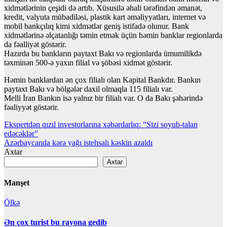
xidmətlərinin çeşidi də artıb. Xüsusilə əhali tərəfindən əmanət,
kredit, valyuta mübadiləsi, plastik kart əməliyyatları, internet və
mobil bankçılıq kimi xidmətlər geniş istifadə olunur. Bank
xidmətlərinə əlçatanlığı təmin etmək üçün həmin banklar regionlarda
da fəalliyət göstərir.
Hazırda bu bankların paytaxt Bakı və regionlarda ümumilikdə
təxminən 500-ə yaxın filial və şöbəsi xidmət göstərir.
Həmin banklardan ən çox filialı olan Kapital Bankdır. Bankın
paytaxt Bakı və bölgələr daxil olmaqla 115 filialı var.
Melli İran Bankın isə yalnız bir filialı var. O da Bakı şəhərində
fəaliyyət göstərir.
Yazı
Ekspertdən qızıl investorlarına xəbərdarlıq: “Sizi soyub-talan
edəcəklər”
naviqasiyası
Azərbaycanda kərə yağı istehsalı kəskin azaldı
Axtar
Axtar
Manşet
Ölkə
Ən çox turist bu rayona gedib