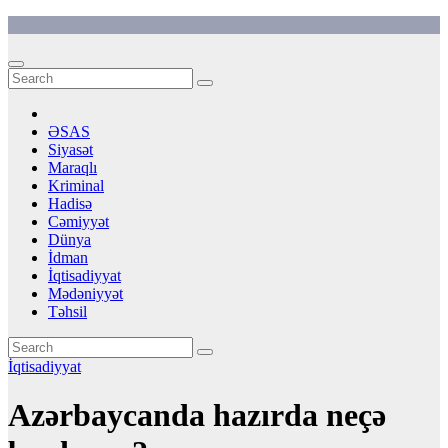
Skip
to
content
ƏSAS
Siyasət
Maraqlı
Kriminal
Hadisə
Cəmiyyət
Dünya
İdman
İqtisadiyyat
Mədəniyyət
Təhsil
İqtisadiyyat
Azərbaycanda hazırda neçə