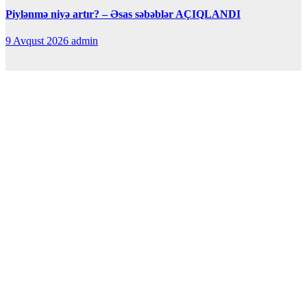
Piylənmə niyə artır? – Əsas səbəblər AÇIQLANDI
9 Avqust 2026
admin