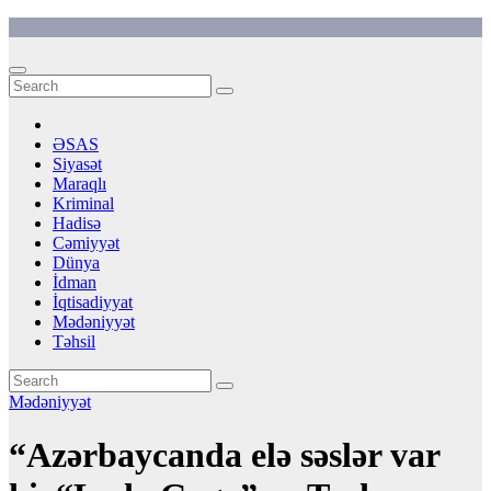
Skip
to
content
ƏSAS
Siyasət
Maraqlı
Kriminal
Hadisə
Cəmiyyət
Dünya
İdman
İqtisadiyyat
Mədəniyyət
Təhsil
Mədəniyyət
“Azərbaycanda elə səslər var