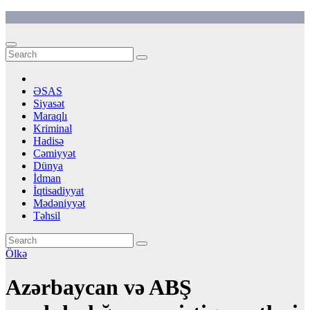
Skip
to
content
ƏSAS
Siyasət
Maraqlı
Kriminal
Hadisə
Cəmiyyət
Dünya
İdman
İqtisadiyyat
Mədəniyyət
Təhsil
Ölkə
Azərbaycan və ABŞ