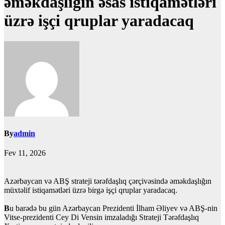
əməkdaşlığın əsas istiqamətləri
üzrə işçi qruplar yaradacaq
By
admin
Fev 11, 2026
Azərbaycan və ABŞ strateji tərəfdaşlıq çərçivəsində əməkdaşlığın
müxtəlif istiqamətləri üzrə birgə işçi qruplar yaradacaq.
B
u barədə bu gün Azərbaycan Prezidenti İlham Əliyev və ABŞ-nin
Vitse-prezidenti Cey Di Vensin imzaladığı Strateji Tərəfdaşlıq