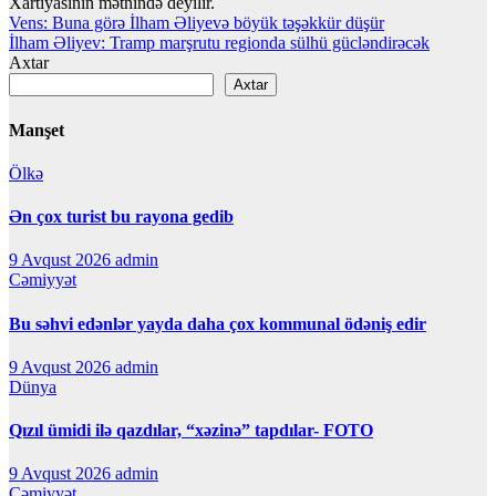
Xartiyasının mətnində deyilir.
Yazı
Vens: Buna görə İlham Əliyevə böyük təşəkkür düşür
İlham Əliyev: Tramp marşrutu regionda sülhü gücləndirəcək
naviqasiyası
Axtar
Axtar
Manşet
Ölkə
Ən çox turist bu rayona gedib
9 Avqust 2026
admin
Cəmiyyət
Bu səhvi edənlər yayda daha çox kommunal ödəniş edir
9 Avqust 2026
admin
Dünya
Qızıl ümidi ilə qazdılar, “xəzinə” tapdılar- FOTO
9 Avqust 2026
admin
Cəmiyyət