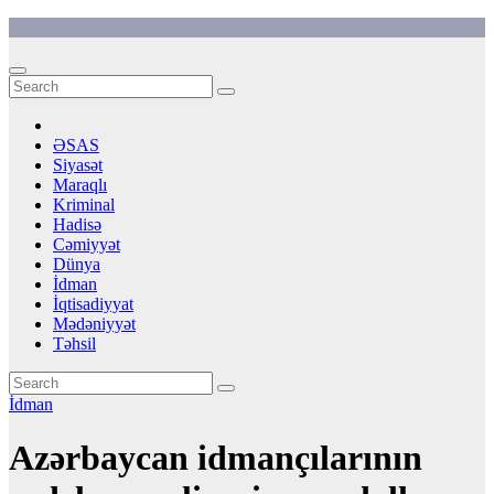
Skip
to
content
ƏSAS
Siyasət
Maraqlı
Kriminal
Hadisə
Cəmiyyət
Dünya
İdman
İqtisadiyyat
Mədəniyyət
Təhsil
İdman
Azərbaycan idmançılarının