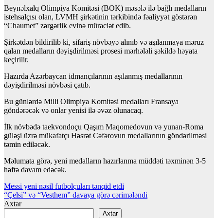
Beynəlxalq Olimpiya Komitəsi (BOK) məsələ ilə bağlı medalların
istehsalçısı olan, LVMH şirkətinin tərkibində fəaliyyət göstərən
“Chaumet” zərgərlik evinə müraciət edib.
Şirkətdən bildirilib ki, sifariş növbəyə alınıb və aşılanmaya məruz
qalan medalların dəyişdirilməsi prosesi mərhələli şəkildə həyata
keçirilir.
Hazırda Azərbaycan idmançılarının aşılanmış medallarının
dəyişdirilməsi növbəsi çatıb.
Bu günlərdə Milli Olimpiya Komitəsi medalları Fransaya
göndərəcək və onlar yenisi ilə əvəz olunacaq.
İlk növbədə taekvondoçu Qaşım Maqomedovun və yunan-Roma
güləşi üzrə mükafatçı Həsrət Cəfərovun medallarının göndərilməsi
təmin ediləcək.
Məlumata görə, yeni medalların hazırlanma müddəti təxminən 3-5
həftə davam edəcək.
Yazı
Messi yeni nəsil futbolçuları tənqid etdi
“Çelsi” və “Vesthem” davaya görə cərimələndi
naviqasiyası
Axtar
Axtar