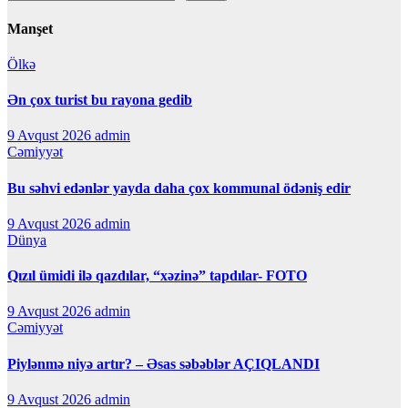
Manşet
Ölkə
Ən çox turist bu rayona gedib
9 Avqust 2026
admin
Cəmiyyət
Bu səhvi edənlər yayda daha çox kommunal ödəniş edir
9 Avqust 2026
admin
Dünya
Qızıl ümidi ilə qazdılar, “xəzinə” tapdılar- FOTO
9 Avqust 2026
admin
Cəmiyyət
Piylənmə niyə artır? – Əsas səbəblər AÇIQLANDI
9 Avqust 2026
admin