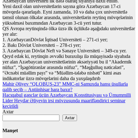
Azərbaycan universiteti ilk dəfə olaraq siyahıya daxil edilib.
Yeni daxil olan universitetlərin sayına görə Azərbaycan 17-ci
mövqedə qərarlaşıb. Eyni zamanda, 10 və daha çox universitetlə
təmsil olunan ölkələr arasında, universitetlərin reytinq mövqelərinin
yüksəlməsi baxımından Azərbaycan 3-cü yeri tutur.
QS Avropa reytinqində ölkə üzrə ilk üçlükdə aşağıdakı universitetlər
yer alır:
1. AzərbaycanDövlət İqtisad Universiteti – 271-ci yer;
2. Bakı Dövlət Universiteti – 278-ci yer;
3. Azərbaycan Dövlət Neft və Sənaye Universiteti – 349-cu yer.
Qeyd edək ki, reytinqin əvvəlki buraxılışı ilə müqayisədə siyahıda
yer alan Azərbaycan universitetlərinin əksəriyyəti bu il “Akademik
nüfuz”, “İşəgötürənlər arasında nüfuz”, “Məşğulluq nəticələri”,
“Əcnəbi müəllim payı” və “Müəllim-tələbə nisbəti” kimi əsas
indikatorlar üzrə mövqelərini daha da yaxşılaşdırıb
Yazı
Mahir Əliyev “QLOBUS­-23” MMC-ni Samuxda hansı üsullarla
qalib seçib – Antiinhisar hara baxır?
naviqasiyası
Hacıqabul gənclər üçün Azərbaycan Konstitusiyası və Ümummilli
Lider Heydər Əliyevin irsi mövzusunda maarifləndirici seminar
keçirildi
Axtar
Axtar
Manşet