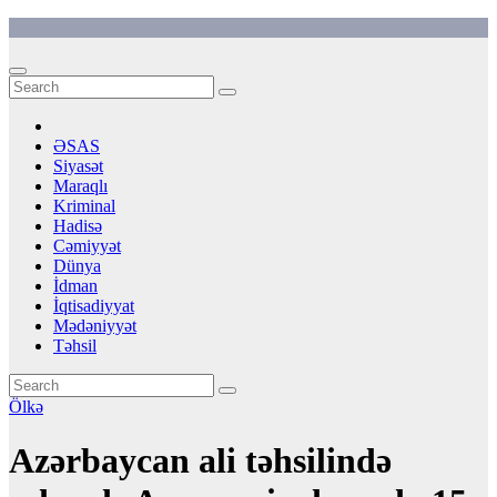
Skip
to
content
ƏSAS
Siyasət
Maraqlı
Kriminal
Hadisə
Cəmiyyət
Dünya
İdman
İqtisadiyyat
Mədəniyyət
Təhsil
Ölkə
Azərbaycan ali təhsilində