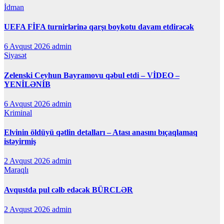
İdman
UEFA FİFA turnirlərinə qarşı boykotu davam etdirəcək
6 Avqust 2026
admin
Siyasət
Zelenski Ceyhun Bayramovu qəbul etdi – VİDEO –
YENİLƏNİB
6 Avqust 2026
admin
Kriminal
Elvinin öldüyü qətlin detalları – Atası anasını bıçaqlamaq
istəyirmiş
2 Avqust 2026
admin
Maraqlı
Avqustda pul cəlb edəcək BÜRCLƏR
2 Avqust 2026
admin