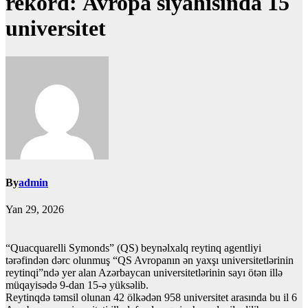
rekord: Avropa siyahısında 15
universitet
By
admin
Yan 29, 2026
“Quacquarelli Symonds” (QS) beynəlxalq reytinq agentliyi
tərəfindən dərc olunmuş “QS Avropanın ən yaxşı universitetlərinin
reytinqi”ndə yer alan Azərbaycan universitetlərinin sayı ötən illə
müqayisədə 9-dan 15-ə yüksəlib.
Reytinqdə təmsil olunan 42 ölkədən 958 universitet arasında bu il 6