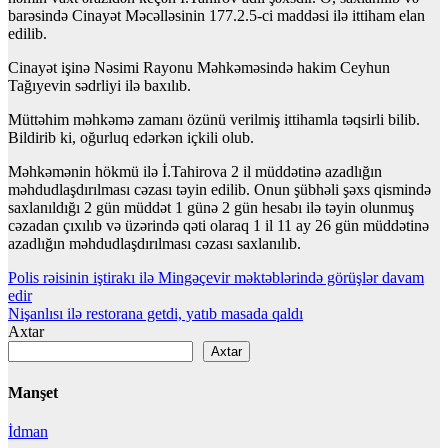
barəsində Cinayət Məcəlləsinin 177.2.5-ci maddəsi ilə ittiham elan
edilib.
Cinayət işinə Nəsimi Rayonu Məhkəməsində hakim Ceyhun
Tağıyevin sədrliyi ilə baxılıb.
Müttəhim məhkəmə zamanı özünü verilmiş ittihamla təqsirli bilib.
Bildirib ki, oğurluq edərkən içkili olub.
Məhkəmənin hökmü ilə İ.Tahirova 2 il müddətinə azadlığın
məhdudlaşdırılması cəzası təyin edilib. Onun şübhəli şəxs qismində
saxlanıldığı 2 gün müddət 1 günə 2 gün hesabı ilə təyin olunmuş
cəzadan çıxılıb və üzərində qəti olaraq 1 il 11 ay 26 gün müddətinə
azadlığın məhdudlaşdırılması cəzası saxlanılıb.
Yazı
Polis rəisinin iştirakı ilə Mingəçevir məktəblərində görüşlər davam
edir
naviqasiyası
Nişanlısı ilə restorana getdi, yatıb masada qaldı
Axtar
Axtar
Manşet
İdman