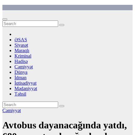
Skip
to
content
ƏSAS
Siyasət
Maraqlı
Kriminal
Hadisə
Cəmiyyət
Dünya
İdman
İqtisadiyyat
Mədəniyyət
Təhsil
Cəmiyyət
Avtobus dayanacağında yatdı,