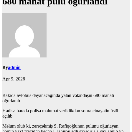
680 manat pulu oğurlandı
By
admin
Apr 9, 2026
Bakıda avtobus dayanacağında yatan vətəndaşın 680 manatı
oğurlanıb.
Hadisə barədə polisə məlumat verildikdən sonra cinayətin üstü
açılıb.
Məlum olub ki, zərəçəkmiş S. Rafiqoğlunun pulunu oğurlayan
həmin vaxt ərazidən keçən İ.Tahirov adlı şəxsdir. O, saxlanılıb və