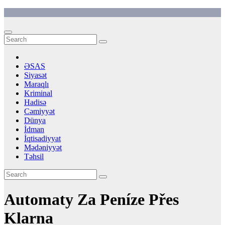
Skip
to
content
ƏSAS
Siyasət
Maraqlı
Kriminal
Hadisə
Cəmiyyət
Dünya
İdman
İqtisadiyyat
Mədəniyyət
Təhsil
Automaty Za Peníze Přes
Klarna