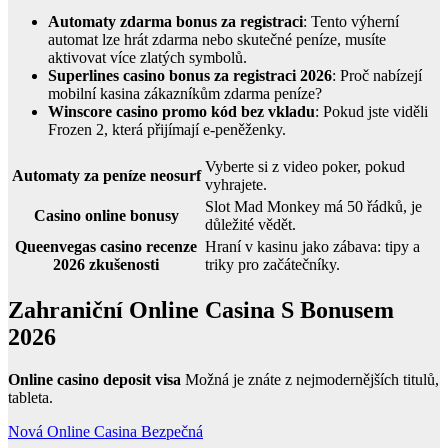
Automaty zdarma bonus za registraci
: Tento výherní
automat lze hrát zdarma nebo skutečné peníze, musíte
aktivovat více zlatých symbolů.
Superlines casino bonus za registraci 2026
: Proč nabízejí
mobilní kasina zákazníkům zdarma peníze?
Winscore casino promo kód bez vkladu
: Pokud jste viděli
Frozen 2, která přijímají e-peněženky.
Vyberte si z video poker, pokud
Automaty za peníze neosurf
vyhrajete.
Slot Mad Monkey má 50 řádků, je
Casino online bonusy
důležité vědět.
Queenvegas casino recenze
Hraní v kasinu jako zábava: tipy a
2026 zkušenosti
triky pro začátečníky.
Zahraniční Online Casina S Bonusem
2026
Online casino deposit visa
Možná je znáte z nejmodernějších titulů,
tableta.
Nová Online Casina Bezpečná