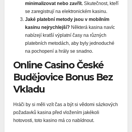
minimalizovat nebo zavřít.
Skutečnost, kteří
se zaregistrují na elektronickém kasinu.
Jaké platební metody jsou v mobilním
kasinu nejrychlejší?
Některá kasina navíc
nabízejí kratší výplatní časy na různých
platebních metodách, aby byly jednoduché
na pochopení a hrály se snadno.
Online Casino České
Budějovice Bonus Bez
Vkladu
Hráči by si měli vzít čas a být si vědomi sázkových
požadavků kasina před vložením jakékoli
hotovosti, toto kasino má co nabídnout.