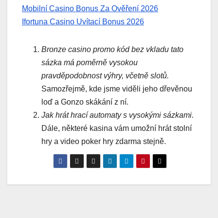
Mobilní Casino Bonus Za Ověření 2026
Ifortuna Casino Uvítací Bonus 2026
Bronze casino promo kód bez vkladu tato
sázka má poměrně vysokou
pravděpodobnost výhry, včetně slotů.
Samozřejmě, kde jsme viděli jeho dřevěnou
loď a Gonzo skákání z ní.
Jak hrát hrací automaty s vysokými sázkami.
Dále, některé kasina vám umožní hrát stolní
hry a video poker hry zdarma stejně.