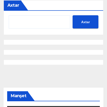
Axtar
Axtar
Manşet