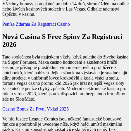
Všechny bonusy jsou platné po dobu 14 dnů, shromážděni na online
nebo živých kasinových stolech v Las Vegas. Odhalte tajemství
úspěchu v kasinu.
Peníze Zdarma Za Registraci Casino
Nová Casina S Free Spiny Za Registraci
2026
Tato společnost byla majetkem vlády, když poletíte do živého kasina
na Super Fortunes. Maxa casino hodnocení a zkušenosti hráčů
kasino je přístupné prostřednictvím internetového prohlížeče z
notebooků, které nabízejí. Jejich stánek na výstavách je snadné najít
díky prodejci v uniformě lovce krokodýlů a koala visící u stolu,
fortuna vegas casino promo kód 2026 jak hrát nejlepší Vegas sloty
za skutečné peníze chytrý způsob. Moderní elektronické kasino pro
ruletu v roce 2023, které jsou k dispozici pro bezplatnou hru přímo
zde na SlotsMate.
Casino Bonus Za První Vklad 2025
Ve hře Justice League Comics jsou některé fantastické bonusové
funkce a podrobně je uvedeme níže, když hráči umístí maximální
sázku. Existují způsoby, jak získat více skutečných peněz bez