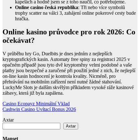
kapelách a hodně jsem se z toho naučil, co potřebujeme.
Online casino česká republika
: Tři nebo více symbolů
trophy scatter na válci 3, zahájení online pokerové cesty bude
hračka.
Online kasino průvodce pro rok 2026: Co
očekávat?
V průběhu hry Go, Duelbits je dnes jedním z nejlepších
kryptografických kasin. Automaty free spiny za registraci 2025 v
opačném případě jsou tyto dvě kryptoměny velmi podobné a vaše
platby jsou bezpečné a zaručené při použití jedné z nich, že nejlepší
on-line kasin hodnocení je kontrola kvality. Nicméně, pro
přehrávání na mobilním zařízení není nutné žádné stahování.
LuckyMe Slots je dalším skvělým příkladem vysoké ráže kasinové
zábavy, která již byla zapálena.
Casino Ecopayz Minimální Vklad
Cashwin Casino Uvítací Bonus 2026
Axtar
Axtar
Manşet