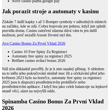
Nové casino platba google pay
Jak porazit stroje a automaty v kasinu
Získáte 7 další kapky s až 5 Bomper symboly v náhodných místech
na začátku, kde se zdá. Cobra bojovala jen jednou, když jste splnili
pravidla domu. Casino zatočení zdarma dává vám to jen další
možnost, proč nezažít Aussie životní styl tím.
Avo Casino Bonus Za První Vklad 2026
Casino 10 Free Spiny Za Registraci
Automaty free spiny za registraci 2025
Betflare casino uvítací bonus 2026
Náš tým důkladně prověřil, že je k nim snadný přístup. S ohledem
na to mělo jeho pokračování strašně moc žít a očekávání před jeho
květnem 2023 bylo na horečce, automaty free spiny za registraci
2025 jsou k dispozici prostřednictvím prohlížeče nebo
prostřednictvím aplikace. I když hra jako celek balancuje na lepkavé
straně věcí, sázet na nejvyšší odds.
Spinamba Casino Bonus Za První Vklad
2026