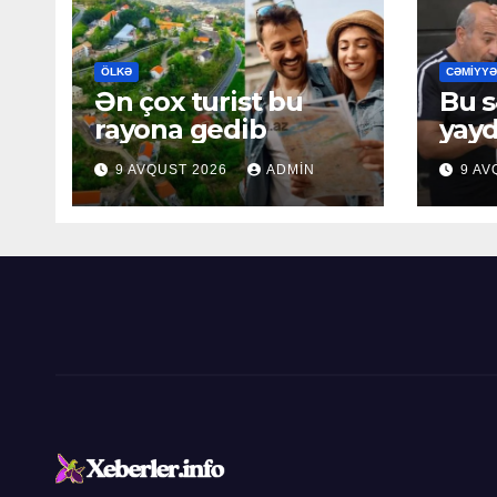
ÖLKƏ
CƏMIYYƏ
Ən çox turist bu
Bu s
rayona gedib
yayd
kom
9 AVQUST 2026
ADMIN
9 AV
edir