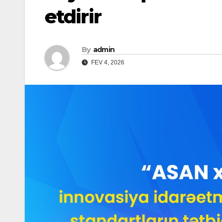
etdirir
By
admin
FEV 4, 2026