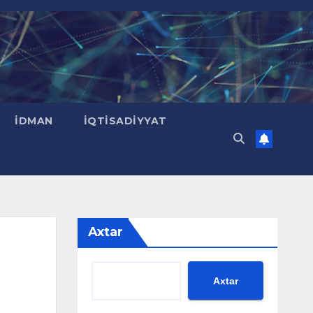
İDMAN
İQTISADIYYAT
Axtar
Axtar