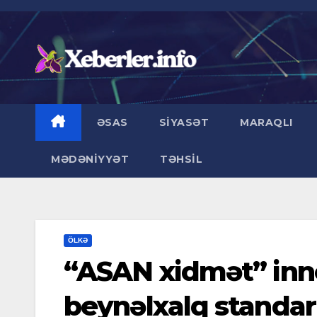
Skip
to
content
ƏSAS
SIYASƏT
MARAQLI
MƏDƏNIYYƏT
TƏHSIL
ÖLKƏ
“ASAN xidmət” inn
beynəlxalq standar