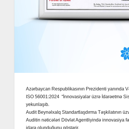
Azərbaycan Respublikasının Prezidenti yanında Və
ISO 56001:2024 “İnnovasiyalar üzrə İdarəetmə Siste
yekunlaşıb.
Audit Beynəlxalq Standartlaşdırma Təşkilatının üzvü
Auditin nəticələri Dövlət Agentliyində innovasiya f
idarə olunduğunu göstərir.