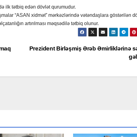
zdə ilk tətbiq edən dövlət qurumudur.
aşmalar “ASAN xidmət” mərkəzlərində vətəndaşlara göstərilən dö
əlçatanlığın artırılması məqsədilə tətbiq olunur.
lmaq
Prezident Birləşmiş Ərəb Əmirliklərinə s
gə