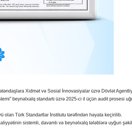
təndaşlara Xidmət və Sosial İnnovasiyalar üzrə Dövlət Agentli
mi” beynəlxalq standartı üzrə 2025-ci il üçün audit prosesi uğ
 olan Türk Standartlar İnstitutu tərəfindən həyata keçirilib.
əaliyyətinin sistemli, davamlı və beynəlxalq tələblərə uyğun şəki