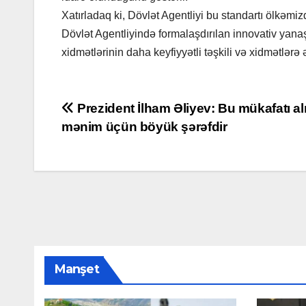
Xatırladaq ki, Dövlət Agentliyi bu standartı ölkəmi
Dövlət Agentliyində formalaşdırılan innovativ yan
xidmətlərinin daha keyfiyyətli təşkili və xidmətlərə 
Yazı
Prezident İlham Əliyev: Bu mükafatı a
mənim üçün böyük şərəfdir
naviqasiyası
Manşet