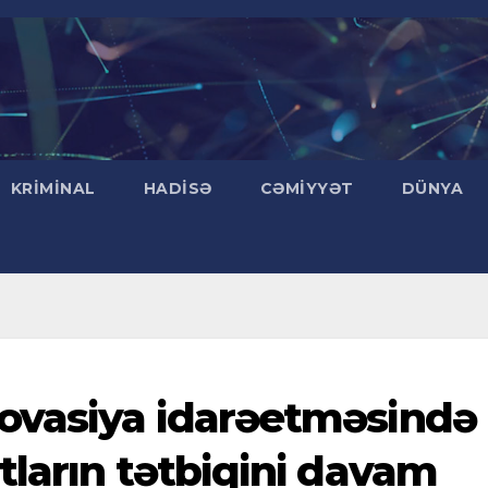
KRIMINAL
HADISƏ
CƏMIYYƏT
DÜNYA
ovasiya idarəetməsində
tların tətbiqini davam