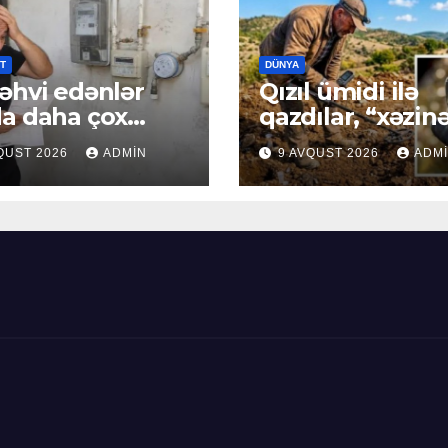
T
DÜNYA
əhvi edənlər
Qızıl ümidi ilə
a daha çox
qazdılar, “xəzin
munal ödəniş
tapdılar- FOTO
QUST 2026
ADMIN
9 AVQUST 2026
ADM