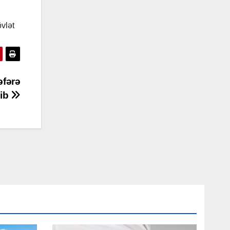
vlət
əfərə
lib