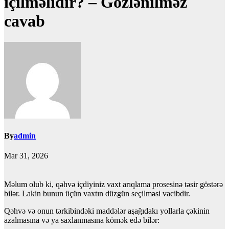
içilməlidir? – Gözlənilməz
cavab
By
admin
Mar 31, 2026
Məlum olub ki, qəhvə içdiyiniz vaxt arıqlama prosesinə təsir göstərə
bilər. Lakin bunun üçün vaxtın düzgün seçilməsi vacibdir.
Qəhvə və onun tərkibindəki maddələr aşağıdakı yollarla çəkinin
azalmasına və ya saxlanmasına kömək edə bilər: