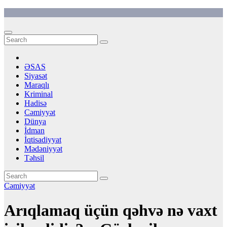
Skip
to
content
ƏSAS
Siyasət
Maraqlı
Kriminal
Hadisə
Cəmiyyət
Dünya
İdman
İqtisadiyyat
Mədəniyyət
Təhsil
Cəmiyyət
Arıqlamaq üçün qəhvə nə vaxt