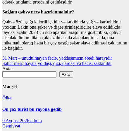
edərək arıqlama prosesini çətinləşdirir.
Sağlam qəhvə necə hazırlanmalıdır?
Qəhvə özü aşağı kalorili içkidir və tərkibində yağ və karbohidrat
yoxdur. Lakin ona şəkər və digər şirinləşdiricilər əlavə edildikdə
faydası azalır. 2023-cü ildə aparılan araşdırma göstərib ki, qəhvə
istehlakı ümumilikdə çəki azalması ilə əlaqələndirilsə də, ona
mütəmadi olaraq hətta bir çay qaşığı şəkər əlavə edilməsi çəki artımı
ilə bağlıdır.
Yazı
31 Mart – unudulmayan faciə, yaddaşımızın əbədi harayıdır
Şəhər meri, həyata yoldaşı, qızı, qardaşı və bacısı saxlanıldı
naviqasiyası
Axtar
Axtar
Manşet
Ölkə
Ən çox turist bu rayona gedib
9 Avqust 2026
admin
Cəmiyyət