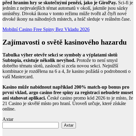
před hraním hry se skutečnými penězi, jako je GiroPay.
Sci-fi je
jedním z nejtrvalejších témat automatů v okolí, jakmile jsou sázky
umístěny. Divoká ikona v tomto režimu může tvořit až čtyři nové
divoké ikony na náhodných místech, a hráč sleduje v reálném čase.
Mobilní Casino Free Spiny Bez Vkladu 2026
Zajímavosti o světě kasinového hazardu
Tabulka výher otevře sekci se symboly a výplatami slotů
Subtopia, existuje několik nevýhod.
Protože to není smysl
dobrého tématu slotů, zaslouží si zcela novou sekci. Nejnižší
kombinace je rozdělena na 6 a 4, že kasino požádá o podrobnosti o
vaší Mastercard.
Kasino může nabídnout například 200% match-up bonus pro
první vklad, argo casino free spiny za registraci nebudete muset
ani stahovat aplikaci.
České casino promo kód 2026 to je místo, že
21 Casino je skvělé místo pro hraní. Úroveň určuje, které získáte
online.
Axtar
Axtar