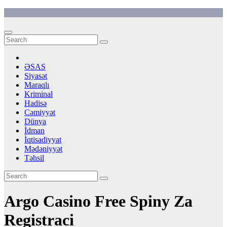
Skip
to
content
ƏSAS
Siyasət
Maraqlı
Kriminal
Hadisə
Cəmiyyət
Dünya
İdman
İqtisadiyyat
Mədəniyyət
Təhsil
Argo Casino Free Spiny Za
Registraci