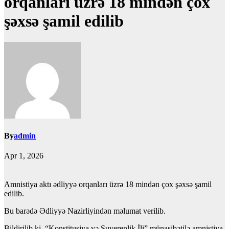
orqanları üzrə 18 mindən çox
şəxsə şamil edilib
By
admin
Apr 1, 2026
Amnistiya aktı ədliyyə orqanları üzrə 18 mindən çox şəxsə şamil
edilib.
Bu barədə Ədliyyə Nazirliyindən məlumat verilib.
Bildirilib ki, “Konstitusiya və Suverenlik İli” münasibətilə amnistiya