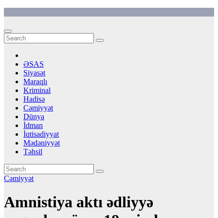
Skip
to
content
ƏSAS
Siyasət
Maraqlı
Kriminal
Hadisə
Cəmiyyət
Dünya
İdman
İqtisadiyyat
Mədəniyyət
Təhsil
Cəmiyyət
Amnistiya aktı ədliyyə