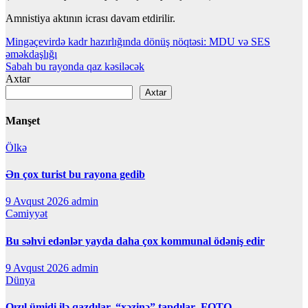
Amnistiya aktının icrası davam etdirilir.
Yazı
Mingəçevirdə kadr hazırlığında dönüş nöqtəsi: MDU və SES
əməkdaşlığı
naviqasiyası
Sabah bu rayonda qaz kəsiləcək
Axtar
Axtar
Manşet
Ölkə
Ən çox turist bu rayona gedib
9 Avqust 2026
admin
Cəmiyyət
Bu səhvi edənlər yayda daha çox kommunal ödəniş edir
9 Avqust 2026
admin
Dünya
Qızıl ümidi ilə qazdılar, “xəzinə” tapdılar- FOTO