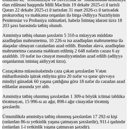
elan edilməsi haqqında Milli Məclisin 19 dekabr 2025-ci il tarixli
Qərarı 22 dekabr 2025-ci il tarixdən 31 mart 2026-cı il tarixədək
prokurorluq və məhkəmə orqanları ilə birgə Ədliyyə Nazirliyinin
Penitensiar və Probasiya xidmətləri, habelə İstintaq idarəsi üzrə 18
203 şəxs barəsində tətbiq olunub.
Amnistiya tətbiq olunan şəxslərin 5 310-u müəyyən müddətə
azadlıqdan məhrumetmə, 10 226-sı isə azadlıqdan məhrumetmə ilə
əlaqədar olmayan cəzalardan azad edilib. Bundan əlavə, azadlıqdan
məhrumetmə cəzasına məhkum edilmiş 2 648 nəfərin cəzası 6 ay
azaldılıb. 19 nəfər isə cinayət məsuliyyətindən azad edilib (ədliyyə
orqanlarının istintaq aidiyyəti üzrə).
Cəzaçəkmə müəssisələrində cəza çəkən şəxslərdən Vətən
müharibəsində iştirak etdiyinə görə 20 nəfər və qərar qüvvəyə
mindiyi günədək 60 yaşına çatdığına görə 18 nəfər də cəzadan azad
edilənlər arasında yer alıb.
Amnistiya tətbiq olunmuş şəxslərdən 1 309-u böyük ictimai təhlükə
törətməyən, 15 996-sı az ağır, 898-i ağır cinayətlər törətmiş
şəxslərdir.
Ümumilikdə amnistiya tətbiq olunmuş şəxslərdən 17 292-si kişi
(onlardan 86-sı yetkinlik yaşına çatmayan şəxslərdir), 911-i qadındır
(onlardan 1-i yetkinlik yaşına çatmayan şəxsdir).