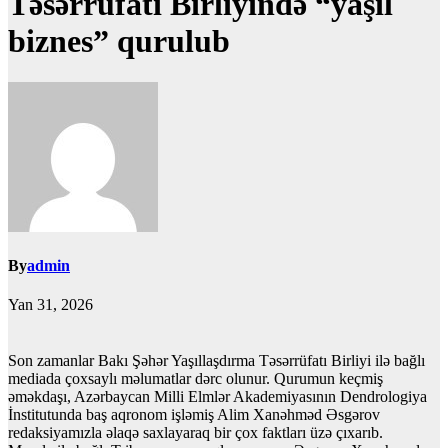
Təsərrüfatı Birliyində “yaşıl
biznes” qurulub
By
admin
Yan 31, 2026
Son zamanlar Bakı Şəhər Yaşıllaşdırma Təsərrüfatı Birliyi ilə bağlı
mediada çoxsaylı məlumatlar dərc olunur. Qurumun keçmiş
əməkdaşı, Azərbaycan Milli Elmlər Akademiyasının Dendrologiya
İnstitutunda baş aqronom işləmiş Alim Xanəhməd Əsgərov
redaksiyamızla əlaqə saxlayaraq bir çox faktları üzə çıxarıb.