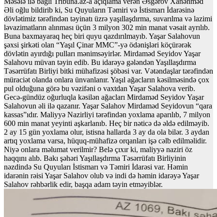
Məsələ ilə bağlı Tribuna.az-a açıqlama verən Əsgərov Xanəhməd
Əli oğlu bildirib ki, Su Quyuların Təmiri və İstismarı İdarəsinə
dövlətimiz tərəfindən təyinatı üzrə yaşıllaşdırma, suvarılma və lazimi
ləvazimatların alınması üçün 3 milyon 302 min manat vəsait ayrılıb.
Buna baxmayaraq heç biri quyu qazdırılmayıb. Yaşar Salahovun
şəxsi şirkəti olan “Yaşıl Çinar MMC”-yə ödənişləri köçürərək
dövlətin ayırdığı pulları mənimsəyirlər. Mirdaməd Seyidov Yaşar
Salahovu müvan təyin edib. Bu idarəyə gələndən Yaşıllaşdırma
Təsərrüfatı Birliyi bitki mühafizəsi şöbəsi var. Vətəndaşlar tərəfindən
müraciət olanda onlara ünvanlanır. Yaşıl ağacların kəsilməsində çox
pul olduğuna görə bu vəzifəni o vaxtdan Yaşar Salahova verib.
Gecə-gündüz oğurluqla kəsilən ağacları Mirdaməd Seyidov Yaşar
Salahovun əli ilə qazanır. Yaşar Salahov Mirdaməd Seyidovun “qara
kassas”ıdır. Maliyyə Nazirliyi tərəfindən yoxlama aparılıb, 7 milyon
600 min manat yeyinti aşkarlanıb. Heç bir nəticə də əldə edilməyib.
2 ay 15 gün yoxlama olur, istisna hallarda 3 ay da ola bilər. 3 aydan
artıq yoxlama varsa, hüquq-mühafizə orqanları işə cəlb edilməlidir.
Niyə onlara məlumat verilmir? Belə çıxır ki, maliyyə naziri öz
haqqını alıb. Bakı şəhəri Yaşıllaşdırma Təsərrüfatı Birliyinin
nəzdində Su Quyuları İstismarı və Təmiri İdarəsi var. Həmin
idarənin rəisi Yaşar Salahov olub və indi də həmin idarəyə Yaşar
Salahov rəhbərlik edir, başqa adam təyin etməyiblər.