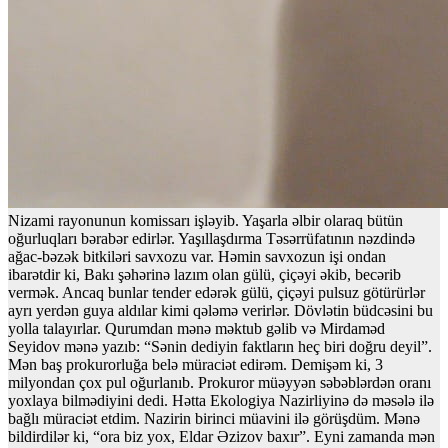
Nizami rayonunun komissarı işləyib. Yaşarla əlbir olaraq bütün
oğurluqları bərabər edirlər. Yaşıllaşdırma Təsərrüfatının nəzdində
ağac-bəzək bitkiləri savxozu var. Həmin savxozun işi ondan
ibarətdir ki, Bakı şəhərinə lazım olan gülü, çiçəyi əkib, becərib
vermək. Ancaq bunlar tender edərək gülü, çiçəyi pulsuz götürürlər
ayrı yerdən guya aldılar kimi qələmə verirlər. Dövlətin büdcəsini bu
yolla talayırlar. Qurumdan mənə məktub gəlib və Mirdaməd
Seyidov mənə yazıb: “Sənin dediyin faktların heç biri doğru deyil”.
Mən baş prokurorluğa belə müraciət edirəm. Demişəm ki, 3
milyondan çox pul oğurlanıb. Prokuror müəyyən səbəblərdən oranı
yoxlaya bilmədiyini dedi. Hətta Ekologiya Nazirliyinə də məsələ ilə
bağlı müraciət etdim. Nazirin birinci müavini ilə görüşdüm. Mənə
bildirdilər ki, “ora biz yox, Eldar Əzizov baxır”. Eyni zamanda mən