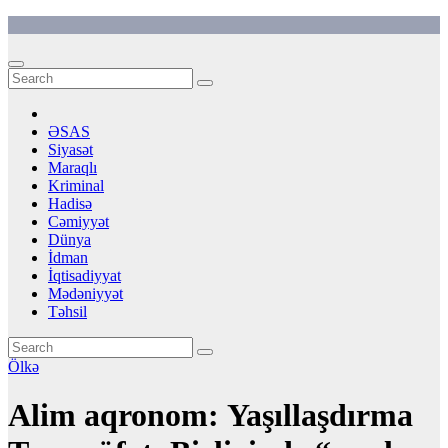
Skip
to
content
ƏSAS
Siyasət
Maraqlı
Kriminal
Hadisə
Cəmiyyət
Dünya
İdman
İqtisadiyyat
Mədəniyyət
Təhsil
Ölkə
Alim aqronom: Yaşıllaşdırma