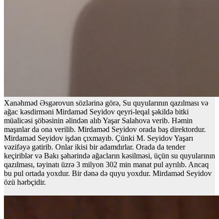
Xanəhməd Əsgərovun sözlərinə görə, Su quyularının qazılması və
ağac kəsdirməni Mirdaməd Seyidov qeyri-leqal şəkildə bitki
müalicəsi şöbəsinin əlindən alıb Yaşar Salahova verib. Həmin
maşınlar da ona verilib. Mirdaməd Seyidov orada baş direktordur.
Mirdaməd Seyidov işdən çıxmayıb. Çünki M. Seyidov Yaşarı
vəzifəyə gətirib. Onlar ikisi bir adamdırlar. Orada da tender
keçiriblər və Bakı şəhərində ağacların kəsilməsi, üçün su quyularının
qazılması, təyinatı üzrə 3 milyon 302 min manat pul ayrılıb. Ancaq
bu pul ortada yoxdur. Bir dənə də quyu yoxdur. Mirdaməd Seyidov
özü hərbçidir.