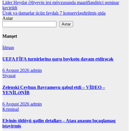
Lider Heydər Əliyevin irsi mövzusunda maarifləndirici seminar
naviqasiyası
keçirildi
Ürək və damarlar üçün faydalı 7 konservləşdirilmiş qida
Axtar
Axtar
Manşet
İdman
UEFA FİFA turnirlərinə qarşı boykotu davam etdirəcək
6 Avqust 2026
admin
Siyasət
Zelenski Ceyhun Bayramovu qəbul etdi – VİDEO –
YENİLƏNİB
6 Avqust 2026
admin
Kriminal
Elvinin öldüyü qətlin detalları – Atası anasını bıçaqlamaq
istəyirmiş