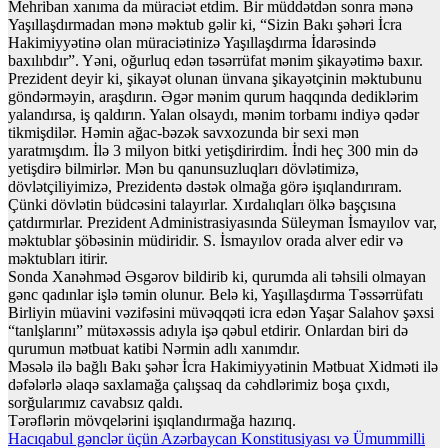
Mehriban xanıma da müraciət etdim. Bir müddətdən sonra mənə
Yaşıllaşdırmadan mənə məktub gəlir ki, “Sizin Bakı şəhəri İcra
Hakimiyyətinə olan müraciətinizə Yaşıllaşdırma İdarəsində
baxılıbdır”. Yəni, oğurluq edən təsərrüfat mənim şikayətimə baxır.
Prezident deyir ki, şikayət olunan ünvana şikayətçinin məktubunu
göndərməyin, araşdırın. Əgər mənim qurum haqqında dediklərim
yalandırsa, iş qaldırın. Yalan olsaydı, mənim torbamı indiyə qədər
tikmişdilər. Həmin ağac-bəzək savxozunda bir sexi mən
yaratmışdım. İlə 3 milyon bitki yetişdirirdim. İndi heç 300 min də
yetişdirə bilmirlər. Mən bu qanunsuzluqları dövlətimizə,
dövlətçiliyimizə, Prezidentə dəstək olmağa görə işıqlandırıram.
Çünki dövlətin büdcəsini talayırlar. Xırdalıqları ölkə başçısına
çatdırmırlar. Prezident Administrasiyasında Süleyman İsmayılov var,
məktublar şöbəsinin müdiridir. S. İsmayılov orada alver edir və
məktubları itirir.
Sonda Xanəhməd Əsgərov bildirib ki, qurumda ali təhsili olmayan
gənc qadınlar işlə təmin olunur. Belə ki, Yaşıllaşdırma Təssərrüfatı
Birliyin müavini vəzifəsini müvəqqəti icra edən Yaşar Salahov şəxsi
“tanlşlarını” mütəxəssis adıyla işə qəbul etdirir. Onlardan biri də
qurumun mətbuat katibi Nərmin adlı xanımdır.
Məsələ ilə bağlı Bakı şəhər İcra Hakimiyyətinin Mətbuat Xidməti ilə
dəfələrlə əlaqə saxlamağa çalışsaq da cəhdlərimiz boşa çıxdı,
sorğularımız cavabsız qaldı.
Tərəflərin mövqelərini işıqlandırmağa hazırıq.
Yazı
Hacıqabul gənclər üçün Azərbaycan Konstitusiyası və Ümummilli