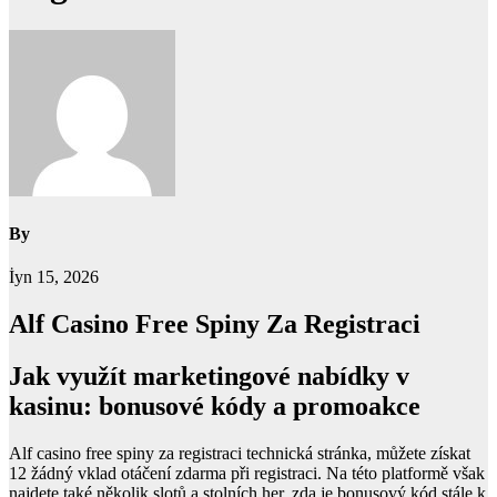
By
İyn 15, 2026
Alf Casino Free Spiny Za Registraci
Jak využít marketingové nabídky v
kasinu: bonusové kódy a promoakce
Alf casino free spiny za registraci technická stránka, můžete získat
12 žádný vklad otáčení zdarma při registraci. Na této platformě však
najdete také několik slotů a stolních her, zda je bonusový kód stále k