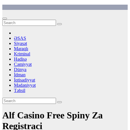
Skip
to
content
ƏSAS
Siyasət
Maraqlı
Kriminal
Hadisə
Cəmiyyət
Dünya
İdman
İqtisadiyyat
Mədəniyyət
Təhsil
Alf Casino Free Spiny Za
Registraci