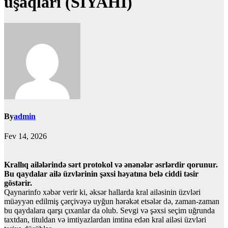
uşaqları (SİYAHI)
By
admin
Fev 14, 2026
Krallıq ailələrində sərt protokol və ənənələr əsrlərdir qorunur.
Bu qaydalar ailə üzvlərinin şəxsi həyatına belə ciddi təsir
göstərir.
Qaynarinfo xəbər verir ki, əksər hallarda kral ailəsinin üzvləri
müəyyən edilmiş çərçivəyə uyğun hərəkət etsələr də, zaman-zaman
bu qaydalara qarşı çıxanlar da olub. Sevgi və şəxsi seçim uğrunda
taxtdan, tituldan və imtiyazlardan imtina edən kral ailəsi üzvləri