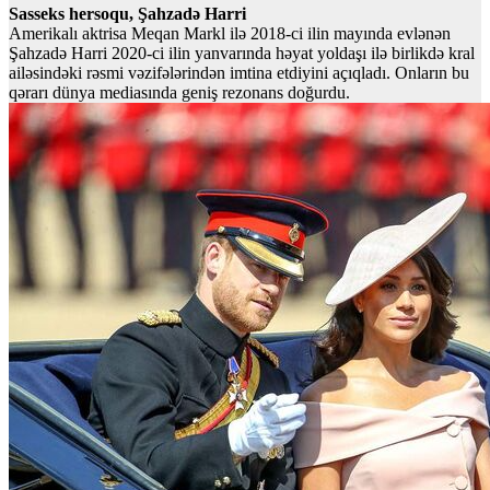
Sasseks hersoqu, Şahzadə Harri
Amerikalı aktrisa Meqan Markl ilə 2018-ci ilin mayında evlənən
Şahzadə Harri 2020-ci ilin yanvarında həyat yoldaşı ilə birlikdə kral
ailəsindəki rəsmi vəzifələrindən imtina etdiyini açıqladı. Onların bu
qərarı dünya mediasında geniş rezonans doğurdu.