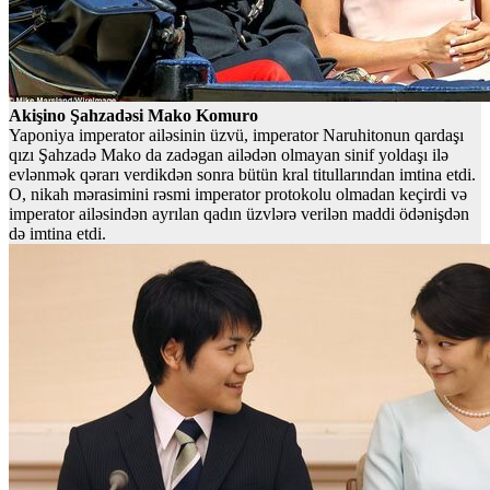
Akişino Şahzadəsi Mako Komuro
Yaponiya imperator ailəsinin üzvü, imperator Naruhitonun qardaşı
qızı Şahzadə Mako da zadəgan ailədən olmayan sinif yoldaşı ilə
evlənmək qərarı verdikdən sonra bütün kral titullarından imtina etdi.
O, nikah mərasimini rəsmi imperator protokolu olmadan keçirdi və
imperator ailəsindən ayrılan qadın üzvlərə verilən maddi ödənişdən
də imtina etdi.