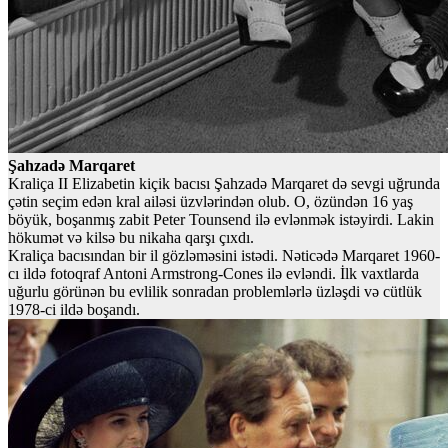
Şahzadə Marqaret
Kraliça II Elizabetin kiçik bacısı Şahzadə Marqaret də sevgi uğrunda
çətin seçim edən kral ailəsi üzvlərindən olub. O, özündən 16 yaş
böyük, boşanmış zabit Peter Tounsend ilə evlənmək istəyirdi. Lakin
hökumət və kilsə bu nikaha qarşı çıxdı.
Kraliça bacısından bir il gözləməsini istədi. Nəticədə Marqaret 1960-
cı ildə fotoqraf Antoni Armstrong-Cones ilə evləndi. İlk vaxtlarda
uğurlu görünən bu evlilik sonradan problemlərlə üzləşdi və cütlük
1978-ci ildə boşandı.