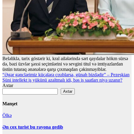
Beləliklə, tarix göstərir ki, kral ailələrində sərt qaydalar hökm sürsə
də, bəzi üzvlər şəxsi seçimlərini və sevgini titul və imtiyazlardan
üstün tutaraq ənənələrə qarşı çıxmaqdan çəkinməyiblər.
Yazı
“Əgər gənclərimiz küçələrə çıxıblarsa, günah bizdədir” – Pezeşkian
Süni intellekt iş yükünü azaltmalı idi, bəs iş saatları niyə uzanır?
naviqasiyası
Axtar
Axtar
Manşet
Ölkə
Ən çox turist bu rayona gedib