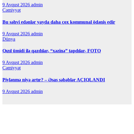
9 Avqust 2026
admin
Cəmiyyət
Bu səhvi edənlər yayda daha çox kommunal ödəniş edir
9 Avqust 2026
admin
Dünya
Qızıl ümidi ilə qazdılar, “xəzinə” tapdılar- FOTO
9 Avqust 2026
admin
Cəmiyyət
Piylənmə niyə artır? – Əsas səbəblər AÇIQLANDI
9 Avqust 2026
admin