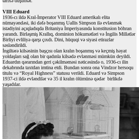
tarixə düşüblər.
VIII Eduard
1936-cı ildə Kral-İmperator VIII Eduard amerikalı elita
nümayəndəsi, iki dəfə boşanmış Uallis Simpson ilə evlənmək
istədiyini açıqladıqda Britaniya İmperiyasında konstitusion böhran
yarandı. Birləşmiş Krallıq, dominion hökumətləri və İngilis Millətlər
Birliyi evliliyə qarşı çıxdı. Dini, hüquqi və siyasi etirazlar
səsləndirildi.
İngiltərə kilsəsinin başçısı olan kralın boşanmış və keçmiş həyat
yoldaşları sağ olan bir qadınla kilsədə evlənməsi mümkün deyildi.
Eduardın qərarından geri çəkilməməsi nəticəsində o, 1936-cı ilin
dekabrında taxtdan imtina etdi. Bundan sonra ona Vindzor hersoqu
titulu və “Royal Highness” statusu verildi. Eduard və Simpson
1937-ci ildə evləndilər və 35 il kralın ölümünə qədər birlikdə
yaşadılar.