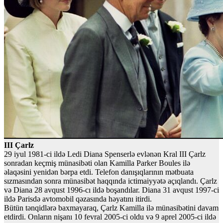
III Çarlz
29 iyul 1981-ci ildə Ledi Diana Spenserlə evlənən Kral III Çarlz
sonradan keçmiş münasibəti olan Kamilla Parker Boules ilə
əlaqəsini yenidən bərpa etdi. Telefon danışıqlarının mətbuata
sızmasından sonra münasibət haqqında ictimaiyyətə açıqlandı. Çarlz
və Diana 28 avqust 1996-cı ildə boşandılar. Diana 31 avqust 1997-ci
ildə Parisdə avtomobil qəzasında həyatını itirdi.
Bütün tənqidlərə baxmayaraq, Çarlz Kamilla ilə münasibətini davam
etdirdi. Onların nişanı 10 fevral 2005-ci oldu və 9 aprel 2005-ci ildə