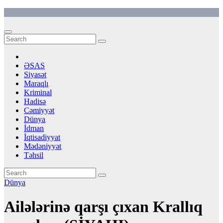
Skip
to
content
ƏSAS
Siyasət
Maraqlı
Kriminal
Hadisə
Cəmiyyət
Dünya
İdman
İqtisadiyyat
Mədəniyyət
Təhsil
Dünya
Ailələrinə qarşı çıxan Krallıq