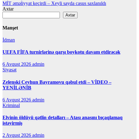
naviqasiyası
MİT əməliyyat keçirdi – Xeyli sayda casus saxlanıldı
Axtar
Axtar
Manşet
İdman
UEFA FİFA turnirlərinə qarşı boykotu davam etdirəcək
6 Avqust 2026
admin
Siyasət
Zelenski Ceyhun Bayramovu qəbul etdi – VİDEO –
YENİLƏNİB
6 Avqust 2026
admin
Kriminal
Elvinin öldüyü qətlin detalları – Atası anasını bıçaqlamaq
istəyirmiş
2 Avqust 2026
admin