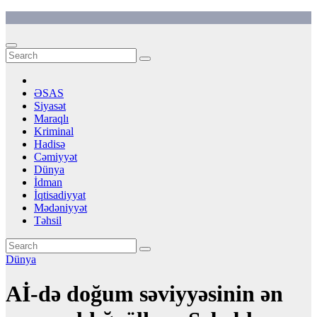
Skip
to
content
ƏSAS
Siyasət
Maraqlı
Kriminal
Hadisə
Cəmiyyət
Dünya
İdman
İqtisadiyyat
Mədəniyyət
Təhsil
Dünya
Aİ-də doğum səviyyəsinin ən