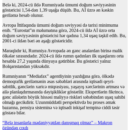
Belə ki, 2024-cü ildə Rumıniyada ümumi doğum səviyyəsinin
göstəricisi 1,54-dən 1,39 uşağa düşüb. Bu, Aİ üzrə ən kəskin
geriləmə hesab olunur.
Avropa İttifaqında ümumi doğum səviyyəsi də tarixi minimuma
enib. “Eurostat”ın məlumatına görə, 2024-cü ildə Aİ üzrə orta
doğum səviyyəsinin göstəricisi hər qadına 1,34 uşaq təşkil edib. Bu,
2001-ci ildən bəri ən aşağı göstəricidir.
Maraqlıdır ki, Rumıniya Avropada ən gənc analardan birinə malik
ölkələr sırasındadır. 2024-cü ildə rumın qadınları ilk uşaqlarını orta
hesabla 27,2 yaşında dünyaya gətiriblər. Bu göstərici yalnız
Bolqarıstandan yüksəkdir.
Rumıniyanın “Mediafax” agentliyinin yazdığına görə, ölkədə
demoqrafik geriləmənin əsas səbəbləri arasında iqtisadi qeyri-
sabitlik, gənclərin xaricə miqrasiyası, yaşayış xərclərinin artması və
ailə planlaşdırmasında dəyişikliklər göstərilir. Ekspertlərin fikrincə,
gənc ailələrin böyük hissəsi maliyyə riskləri səbəbindən uşaq sahibi
olmağı gecikdirir. Uzunmüddətli perspektivdə bu proses əmək
bazarına, pensiya sisteminə və iqtisadi inkişaf tempinə ciddi təsir
göstərə bilər.
Yazı
“Belə insanlarla mədəniyyətdən danışmaq olmaz” – Makron
özündən çıxdı