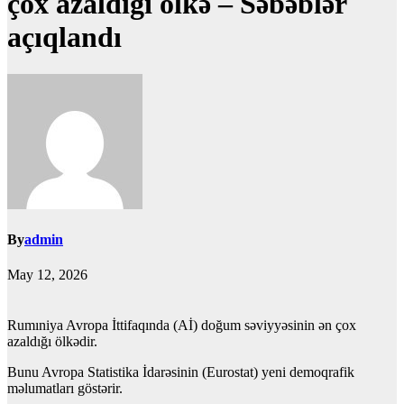
çox azaldığı ölkə – Səbəblər
açıqlandı
By
admin
May 12, 2026
Rumıniya Avropa İttifaqında (Aİ) doğum səviyyəsinin ən çox
azaldığı ölkədir.
Bunu Avropa Statistika İdarəsinin (Eurostat) yeni demoqrafik
məlumatları göstərir.