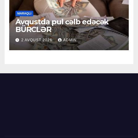
MARAQLI
Avqustda pul cəlb edəcək
BÜRCLƏR
2 AVQUST 2026
ADMIN