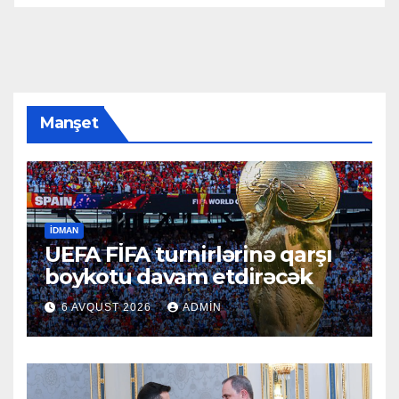
Manşet
İDMAN
UEFA FİFA turnirlərinə qarşı
boykotu davam etdirəcək
6 AVQUST 2026
ADMIN