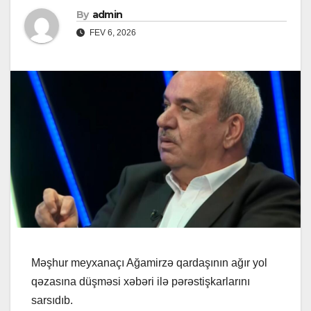
By
admin
FEV 6, 2026
Məşhur meyxanaçı Ağamirzə qardaşının ağır yol
qəzasına düşməsi xəbəri ilə pərəstişkarlarını
sarsıdıb.