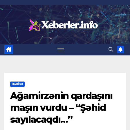
Skip
to
content
HADISƏ
Ağamirzənin qardaşını
maşın vurdu – “Şəhid
sayılacaqdı…”