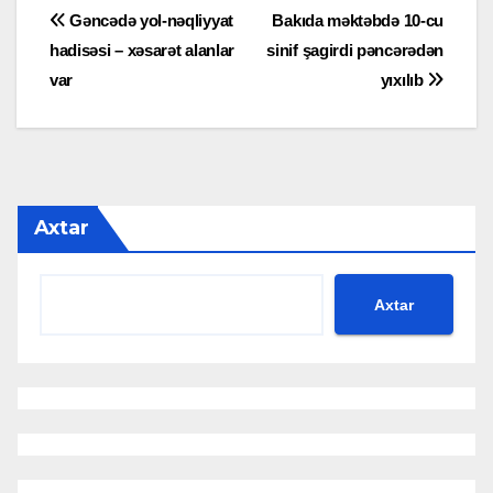
Yazı
Gəncədə yol-nəqliyyat
Bakıda məktəbdə 10-cu
hadisəsi – xəsarət alanlar
sinif şagirdi pəncərədən
naviqasiyası
var
yıxılıb
Axtar
Axtar