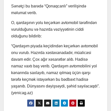
Sənətçi bu barədə “Qonaqcanlı” verilişində
məlumat verib.
O, qardaşının yolu keçərkən avtomobil tərəfindən
vurulduğunu və hazırda vəziyyətinin ciddi
olduğunu bildirib:
“Qardaşım piyada keçidindən keçərkən avtomobil
onu vurub. Hazırda xəstəxanadadır, müalicəsi
davam edir. Çox ağır xəsarətlər alıb. Hadisə
namaz vaxtı baş verib. Qardaşım avtomobilini yol
kənarında saxlayıb, namaz qılmaq üçün qarşı
tərəfə keçmək istəyərkən bu bədbəxt hadisə
yaşanıb. Dünyasını dəyişsəydi, şəhid sayılacaqdı”.
(yenicag.az)