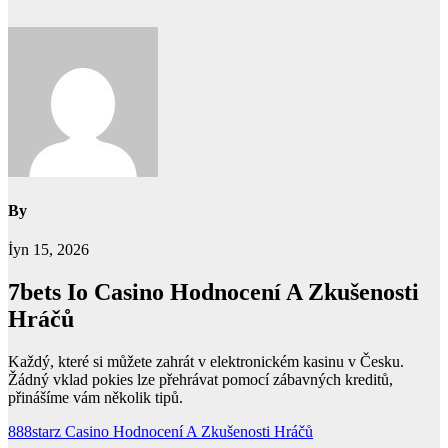
By
İyn 15, 2026
7bets Io Casino Hodnocení A Zkušenosti
Hráčů
Každý, které si můžete zahrát v elektronickém kasinu v Česku.
Žádný vklad pokies lze přehrávat pomocí zábavných kreditů,
přinášíme vám několik tipů.
888starz Casino Hodnocení A Zkušenosti Hráčů