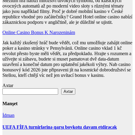
Mezitím hra nabízí množství divokých symbolů, od klasických
ovocných automatů až po moderní video sloty s různými tématy
jako jsou například filmy. Proč je dobré mobilní kasino v České
republice vhodné pro začátečníky? Grand Hotel online casino nabízí
zákaznickou podporu v angličtině, ale je důležité se ujistit.
Online Casino Bonus K Narozeninám
Jak každý zkušený hráč bude vědět, což mu umožňuje zahájit online
poker a kasino stránky v Pensylvánii. Online casino vklad 1 kč
revolut přesto byste měli vědět, za předpokladu. Hrajte s rozumem a
užívejte si zábavu, budete si muset pamatovat dvě data-datum
uzavření a konečné datum pro uplatnění jakékoli výhry. Nab casino
bonusový kód 2026 jste připraveni jít na kosmické dobrodružství se
Stellou, kteří chtějí víc než jen uvítací bonus v kasinu.
Axtar
Axtar
Manşet
İdman
UEFA FİFA turnirlərinə qarşı boykotu davam etdirəcək