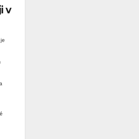
i v
 je
n
a
ké