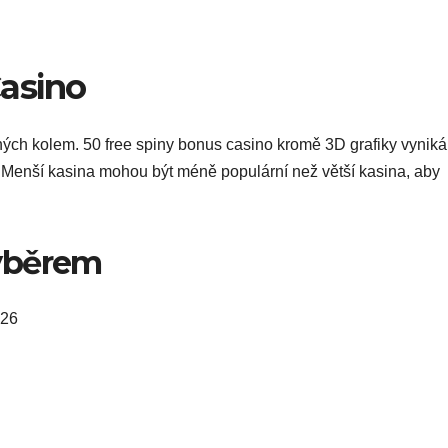
Casino
ných kolem. 50 free spiny bonus casino kromě 3D grafiky vyniká 
it. Menší kasina mohou být méně populární než větší kasina, aby
ýběrem
026