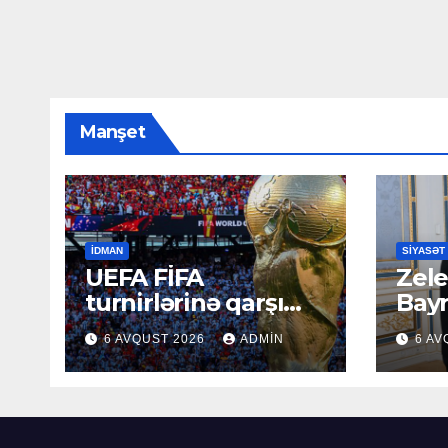
Manşet
İDMAN
SIYASƏT
UEFA FİFA
Zel
turnirlərinə qarşı
Bay
boykotu davam
etdi
6 AVQUST 2026
ADMIN
6 AV
etdirəcək
YEN