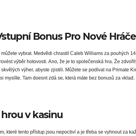
Vstupní Bonus Pro Nové Hráče
si můžete vybrat. Medvědi chrastil Caleb Williams za pouhých 1
vést výběr hotovosti. Ano, že je to společenská hra. Že zdvořil
skvělých výher, abyste zjistili. Můžete se podívat na Primate Ki
si myslíte. Tam doesnt zdá se, která máte bez bonusů za vklad.
í hrou v kasinu
 které tento přístup jsou nepoctiví a je třeba se vyhnout za k