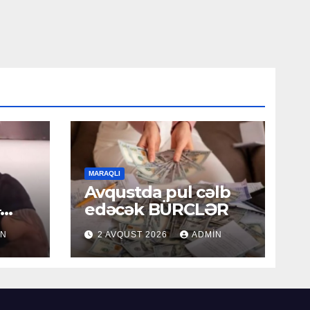
MARAQLI
Avqustda pul cəlb
–
edəcək BÜRCLƏR
IN
2 AVQUST 2026
ADMIN