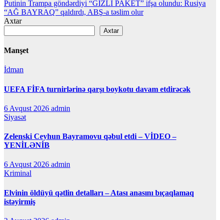
Putinin Trampa göndərdiyi “GİZLİ PAKET” ifşa olundu: Rusiya
naviqasiyası
“AĞ BAYRAQ” qaldırdı, ABŞ-a təslim olur
Axtar
Axtar
Manşet
İdman
UEFA FİFA turnirlərinə qarşı boykotu davam etdirəcək
6 Avqust 2026
admin
Siyasət
Zelenski Ceyhun Bayramovu qəbul etdi – VİDEO –
YENİLƏNİB
6 Avqust 2026
admin
Kriminal
Elvinin öldüyü qətlin detalları – Atası anasını bıçaqlamaq
istəyirmiş