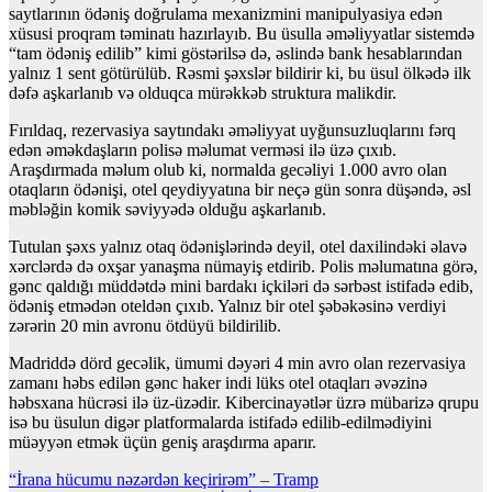
saytlarının ödəniş doğrulama mexanizmini manipulyasiya edən
xüsusi proqram təminatı hazırlayıb. Bu üsulla əməliyyatlar sistemdə
“tam ödəniş edilib” kimi göstərilsə də, əslində bank hesablarından
yalnız 1 sent götürülüb. Rəsmi şəxslər bildirir ki, bu üsul ölkədə ilk
dəfə aşkarlanıb və olduqca mürəkkəb struktura malikdir.
Fırıldaq, rezervasiya saytındakı əməliyyat uyğunsuzluqlarını fərq
edən əməkdaşların polisə məlumat verməsi ilə üzə çıxıb.
Araşdırmada məlum olub ki, normalda gecəliyi 1.000 avro olan
otaqların ödənişi, otel qeydiyyatına bir neçə gün sonra düşəndə, əsl
məbləğin komik səviyyədə olduğu aşkarlanıb.
Tutulan şəxs yalnız otaq ödənişlərində deyil, otel daxilindəki əlavə
xərclərdə də oxşar yanaşma nümayiş etdirib. Polis məlumatına görə,
gənc qaldığı müddətdə mini bardakı içkiləri də sərbəst istifadə edib,
ödəniş etmədən oteldən çıxıb. Yalnız bir otel şəbəkəsinə verdiyi
zərərin 20 min avronu öt­düyü bildirilib.
Madriddə dörd gecəlik, ümumi dəyəri 4 min avro olan rezervasiya
zamanı həbs edilən gənc haker indi lüks otel otaqları əvəzinə
həbsxana hücrəsi ilə üz-üzədir. Kibercinayətlər üzrə mübarizə qrupu
isə bu üsulun digər platformalarda istifadə edilib-edilmədiyini
müəyyən etmək üçün geniş araşdırma aparır.
Yazı
“İrana hücumu nəzərdən keçirirəm” – Tramp