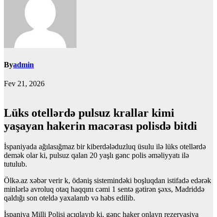
By
admin
Fev 21, 2026
Lüks otellərdə pulsuz krallar kimi
yaşayan hakerin macərası polisdə bitdi
İspaniyada ağılasığmaz bir kiberdələduzluq üsulu ilə lüks otellərdə
demək olar ki, pulsuz qalan 20 yaşlı gənc polis əməliyyatı ilə
tutulub.
Ölkə.az xəbər verir k, ödəniş sistemindəki boşluqdan istifadə edərək
minlərlə avroluq otaq haqqını cəmi 1 sentə gətirən şəxs, Madriddə
qaldığı son oteldə yaxalanıb və həbs edilib.
İspaniya Milli Polisi açıqlayıb ki, gənc haker onlayn rezervasiya