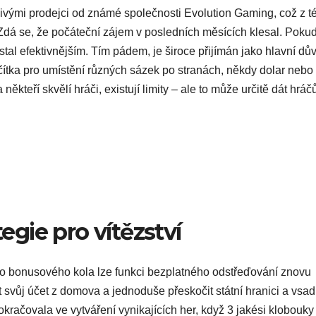
 živými prodejci od známé společnosti Evolution Gaming, což z t
 Zdá se, že počáteční zájem v posledních měsících klesal. Poku
stal efektivnějším. Tím pádem, je široce přijímán jako hlavní dů
lačítka pro umístění různých sázek po stranách, někdy dolar nebo
kteří skvělí hráči, existují limity – ale to může určitě dát hrá
tegie pro vítězství
oto bonusového kola lze funkci bezplatného odstřeďování znovu
 svůj účet z domova a jednoduše přeskočit státní hranici a vsadi
račovala ve vytváření vynikajících her, když 3 jakési klobouky