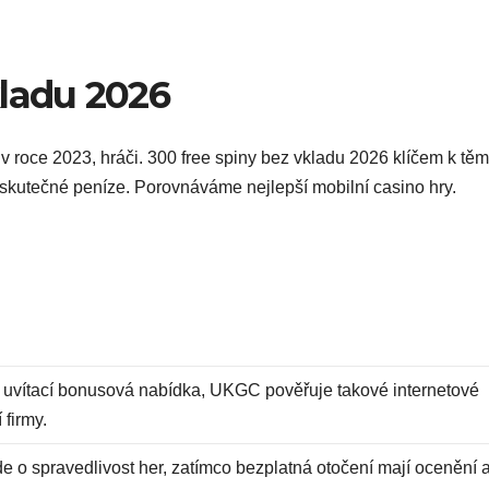
kladu 2026
 v roce 2023, hráči. 300 free spiny bez vkladu 2026 klíčem k těm
na skutečné peníze. Porovnáváme nejlepší mobilní casino hry.
 uvítací bonusová nabídka, UKGC pověřuje takové internetové
 firmy.
e o spravedlivost her, zatímco bezplatná otočení mají ocenění 