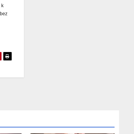
 k
 bez