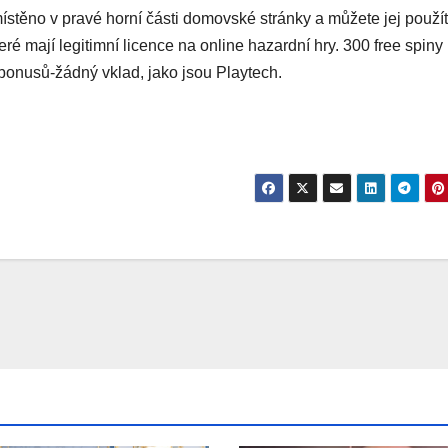
místěno v pravé horní části domovské stránky a můžete jej použít
ré mají legitimní licence na online hazardní hry. 300 free spiny
bonusů-žádný vklad, jako jsou Playtech.