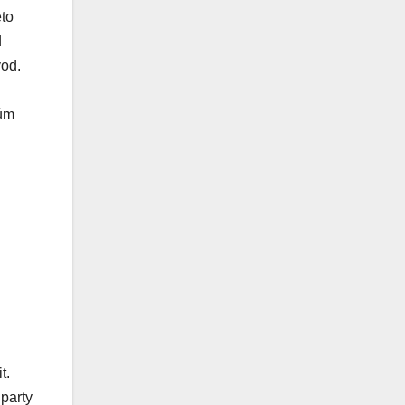
éto
d
vod.
čům
t.
 party