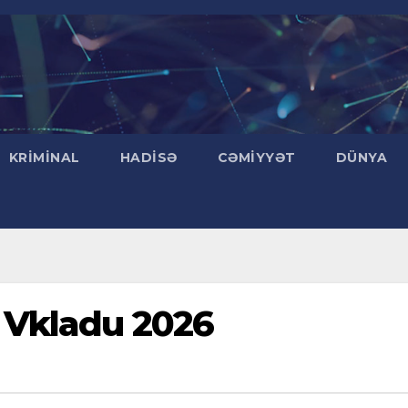
KRIMINAL
HADISƏ
CƏMIYYƏT
DÜNYA
 Vkladu 2026