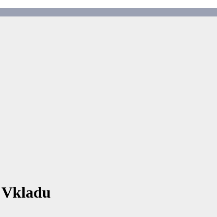
z Vkladu