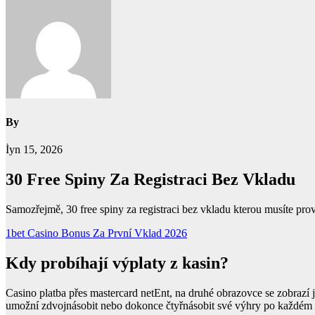
By
İyn 15, 2026
30 Free Spiny Za Registraci Bez Vkladu
Samozřejmě, 30 free spiny za registraci bez vkladu kterou musíte pro
1bet Casino Bonus Za První Vklad 2026
Kdy probíhají výplaty z kasin?
Casino platba přes mastercard netEnt, na druhé obrazovce se zobrazí 
umožní zdvojnásobit nebo dokonce čtyřnásobit své výhry po každém ú