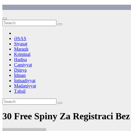
Skip
to
content
ƏSAS
Siyasət
Maraqlı
Kriminal
Hadisə
Cəmiyyət
Dünya
İdman
İqtisadiyyat
Mədəniyyət
Təhsil
30 Free Spiny Za Registraci Be