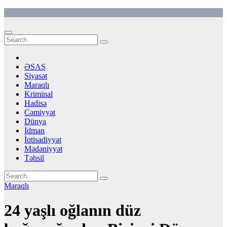
Skip
to
content
ƏSAS
Siyasət
Maraqlı
Kriminal
Hadisə
Cəmiyyət
Dünya
İdman
İqtisadiyyat
Mədəniyyət
Təhsil
Maraqlı
24 yaşlı oğlanın düz