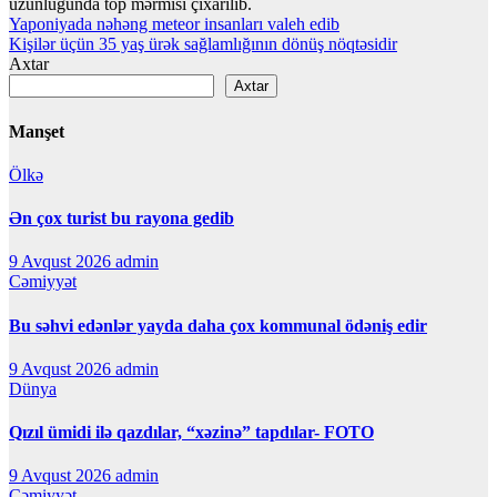
uzunluğunda top mərmisi çıxarılıb.
Yazı
Yaponiyada nəhəng meteor insanları valeh edib
Kişilər üçün 35 yaş ürək sağlamlığının dönüş nöqtəsidir
naviqasiyası
Axtar
Axtar
Manşet
Ölkə
Ən çox turist bu rayona gedib
9 Avqust 2026
admin
Cəmiyyət
Bu səhvi edənlər yayda daha çox kommunal ödəniş edir
9 Avqust 2026
admin
Dünya
Qızıl ümidi ilə qazdılar, “xəzinə” tapdılar- FOTO
9 Avqust 2026
admin
Cəmiyyət