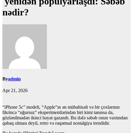
yenidən populyarlaşdı: Səbəb
nədir?
By
admin
Apr 21, 2026
“iPhone 5c” modeli, “Apple”ın ən mübahisəli və bir çoxlarının
fikrincə “uğursuz” eksperimentlərindən biri kimi tanınsa da,
gözlənilmədən ikinci həyat qazanıb. Bu dəfə səbəb onun vaxtından
qabaq olması deyil, retro və rəqəmsal nostalgiya trendidir.