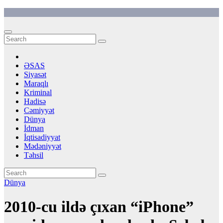
Skip
to
content
ƏSAS
Siyasət
Maraqlı
Kriminal
Hadisə
Cəmiyyət
Dünya
İdman
İqtisadiyyat
Mədəniyyət
Təhsil
Dünya
2010-cu ildə çıxan “iPhone”