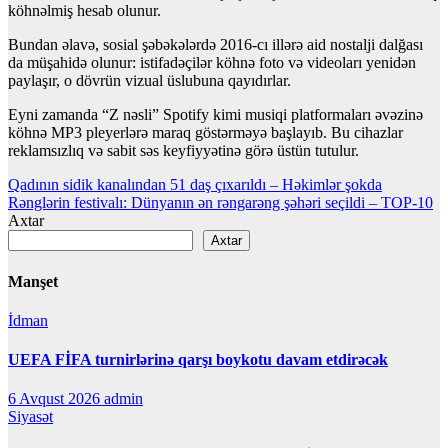
köhnəlmiş hesab olunur.
Bundan əlavə, sosial şəbəkələrdə 2016-cı illərə aid nostalji dalğası
da müşahidə olunur: istifadəçilər köhnə foto və videoları yenidən
paylaşır, o dövrün vizual üslubuna qayıdırlar.
Eyni zamanda “Z nəsli” Spotify kimi musiqi platformaları əvəzinə
köhnə MP3 pleyerlərə maraq göstərməyə başlayıb. Bu cihazlar
reklamsızlıq və sabit səs keyfiyyətinə görə üstün tutulur.
Yazı
Qadının sidik kanalından 51 daş çıxarıldı – Həkimlər şokda
Rənglərin festivalı: Dünyanın ən rəngarəng şəhəri seçildi – TOP-10
naviqasiyası
Axtar
Axtar
Manşet
İdman
UEFA FİFA turnirlərinə qarşı boykotu davam etdirəcək
6 Avqust 2026
admin
Siyasət