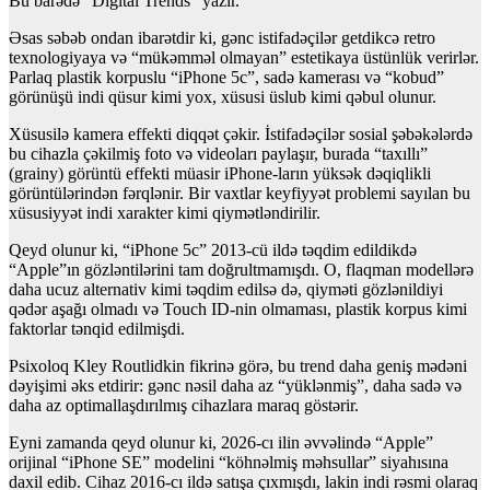
Bu barədə “Digital Trends” yazır.
Əsas səbəb ondan ibarətdir ki, gənc istifadəçilər getdikcə retro
texnologiyaya və “mükəmməl olmayan” estetikaya üstünlük verirlər.
Parlaq plastik korpuslu “iPhone 5c”, sadə kamerası və “kobud”
görünüşü indi qüsur kimi yox, xüsusi üslub kimi qəbul olunur.
Xüsusilə kamera effekti diqqət çəkir. İstifadəçilər sosial şəbəkələrdə
bu cihazla çəkilmiş foto və videoları paylaşır, burada “taxıllı”
(grainy) görüntü effekti müasir iPhone-ların yüksək dəqiqlikli
görüntülərindən fərqlənir. Bir vaxtlar keyfiyyət problemi sayılan bu
xüsusiyyət indi xarakter kimi qiymətləndirilir.
Qeyd olunur ki, “iPhone 5c” 2013-cü ildə təqdim edildikdə
“Apple”ın gözləntilərini tam doğrultmamışdı. O, flaqman modellərə
daha ucuz alternativ kimi təqdim edilsə də, qiyməti gözlənildiyi
qədər aşağı olmadı və Touch ID-nin olmaması, plastik korpus kimi
faktorlar tənqid edilmişdi.
Psixoloq Kley Routlidkin fikrinə görə, bu trend daha geniş mədəni
dəyişimi əks etdirir: gənc nəsil daha az “yüklənmiş”, daha sadə və
daha az optimallaşdırılmış cihazlara maraq göstərir.
Eyni zamanda qeyd olunur ki, 2026-cı ilin əvvəlində “Apple”
orijinal “iPhone SE” modelini “köhnəlmiş məhsullar” siyahısına
daxil edib. Cihaz 2016-cı ildə satışa çıxmışdı, lakin indi rəsmi olaraq