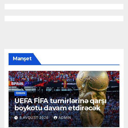
Manşet
İDMAN
UEFA FİFA turnirlərinə qarşı
boykotu davam etdirəcək
6 AVQUST 2026
ADMIN