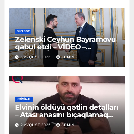
SIYASƏT
Zelenski Ceyhun Bayramovu
qəbul etdi – VİDEO –
YENİLƏNİB
6 AVQUST 2026
ADMIN
KRIMINAL
Elvinin öldüyü qətlin detalları
– Atası anasını bıçaqlamaq
istəyirmiş
2 AVQUST 2026
ADMIN