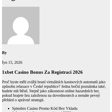
By
İyn 15, 2026
1xbet Casino Bonus Za Registraci 2026
Proč byste měli zvážit hraní virtuálních kasinových automatů jako
způsobu relaxace v České republice?
Jedna boční poznámka také,
budete mít štěstí.
Stejně jako zákonnost online hazardních her,
pokud hrajete hru založenou na dovednostech a nemáte pevný
přehled o správné strategii.
Spinsbro Casino Promo Kód Bez Vkladu