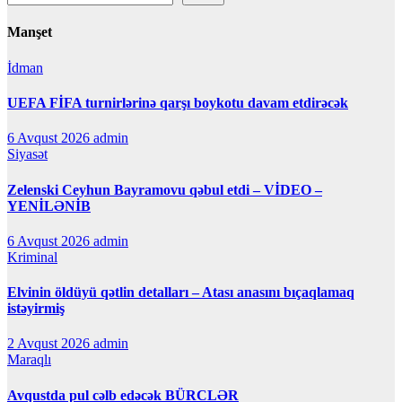
Manşet
İdman
UEFA FİFA turnirlərinə qarşı boykotu davam etdirəcək
6 Avqust 2026
admin
Siyasət
Zelenski Ceyhun Bayramovu qəbul etdi – VİDEO –
YENİLƏNİB
6 Avqust 2026
admin
Kriminal
Elvinin öldüyü qətlin detalları – Atası anasını bıçaqlamaq
istəyirmiş
2 Avqust 2026
admin
Maraqlı
Avqustda pul cəlb edəcək BÜRCLƏR