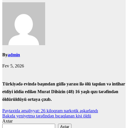
By
admin
Fev 5, 2026
Türkiyədə evində başından güllə yarası ilə ölü tapılan və intihar
etdiyi iddia edilən Murat Dilsizin (48) 16 yaşlı qızı tərəfindən
öldürüldüyü ortaya çıxıb.
Yazı
Paytaxtda əməliyyat: 26 kiloqram narkotik aşkarlandı
Bakıda yeniyetmə tərəfindən bıçaqlanan kişi öldü
naviqasiyası
Axtar
Axtar