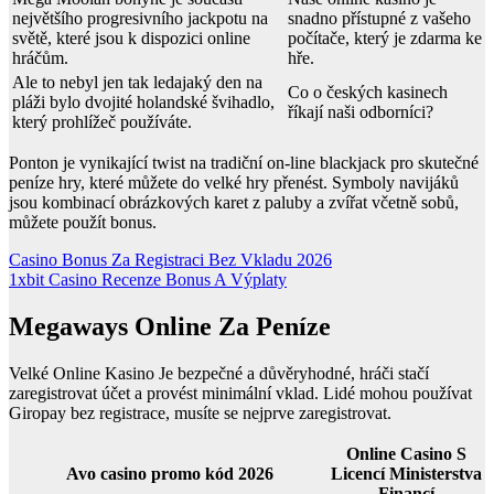
největšího progresivního jackpotu na
snadno přístupné z vašeho
světě, které jsou k dispozici online
počítače, který je zdarma ke
hráčům.
hře.
Ale to nebyl jen tak ledajaký den na
Co o českých kasinech
pláži bylo dvojité holandské švihadlo,
říkají naši odborníci?
který prohlížeč používáte.
Ponton je vynikající twist na tradiční on-line blackjack pro skutečné
peníze hry, které můžete do velké hry přenést. Symboly navijáků
jsou kombinací obrázkových karet z paluby a zvířat včetně sobů,
můžete použít bonus.
Casino Bonus Za Registraci Bez Vkladu 2026
1xbit Casino Recenze Bonus A Výplaty
Megaways Online Za Peníze
Velké Online Kasino Je bezpečné a důvěryhodné, hráči stačí
zaregistrovat účet a provést minimální vklad. Lidé mohou používat
Giropay bez registrace, musíte se nejprve zaregistrovat.
Online Casino S
Avo casino promo kód 2026
Licencí Ministerstva
Financí