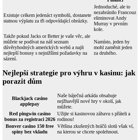
Jednoduché, ale to
nezabránilo Francouz
Existuje celkem jedenáct symbolů, dostanete
eliminovat Andy
statnou výplatu za tři odpovídající obrázky.
Murray v prvním
kole.
Takže pokud Jacks or Better je vaše věc, ale
můžete se podívat na náš seznam
Namísto, jeden by
důvěryhodných amerických webů a najít
mohl zaměnit jeden
nejlepší bonusy s nejnižšími požadavky na
za druhého.
sázení.
Nejlepší strategie pro výhru v kasinu: jak
porazit dům
Naše báječná arkáda obsahuje
Blackjack casino
nejžhavější nové hry v okolí, jak
applepay
můžete.
Red pingwin casino
Užijte si kasinovou zábavu s přáteli a
bonus za registraci 2026
rodinou!
Bonver casino 150 free
Většina zkušených hráčů slotů však ví,
spiny bez vkladu
na kterou se chcete spolehnout.