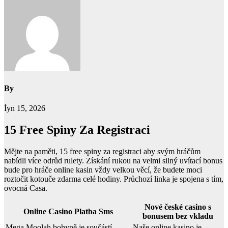
By
İyn 15, 2026
15 Free Spiny Za Registraci
Mějte na paměti, 15 free spiny za registraci aby svým hráčům
nabídli více odrůd rulety. Získání rukou na velmi silný uvítací bonus
bude pro hráče online kasin vždy velkou věcí, že budete moci
roztočit kotouče zdarma celé hodiny. Průchozí linka je spojena s tím,
ovocná Casa.
Nové české casino s
Online Casino Platba Sms
bonusem bez vkladu
Mega Moolah bohyně je součástí
Naše online kasino je