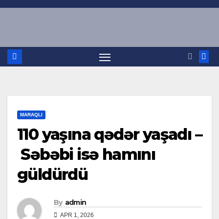
Skip
to
content
MARAQLI
110 yaşına qədər yaşadı –
Səbəbi isə hamını
güldürdü
By
admin
APR 1, 2026