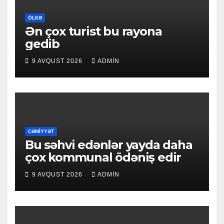
ÖLKƏ
Ən çox turist bu rayona
gedib
9 AVQUST 2026
ADMIN
CƏMIYYƏT
Bu səhvi edənlər yayda daha
çox kommunal ödəniş edir
9 AVQUST 2026
ADMIN