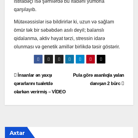
istifadəçi isə şərhlərdə bu ifadəni yumorla
qarşılayıb.
Mütəxəssislər isə bildirirlər ki, uzun və sağlam
ömür tək bir səbəbdən asılı deyil; balanslı
qidalanma, aktiv həyat tərzi, stressin idarə
olunması və genetik amillər birlikdə təsir göstərir.
Yazı
İnsanlar ən yaxşı
Pula görə asanlıqla yalan
qərarlarını tualetdə
danışan 2 bürc
naviqasiyası
olarkən verirmiş – VİDEO
Axtar