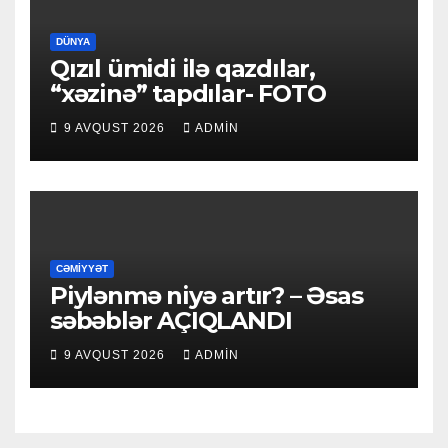
DÜNYA
Qızıl ümidi ilə qazdılar,
“xəzinə” tapdılar- FOTO
9 AVQUST 2026
ADMIN
CƏMIYYƏT
Piylənmə niyə artır? – Əsas
səbəblər AÇIQLANDI
9 AVQUST 2026
ADMIN