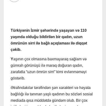
Türkiyənin İzmir şəhərində yaşayan və 110
yaşında olduğu bildirilən bir qadın, uzun
ömrünün sirri ilə bağlı açıqlaması ilə diqqət
çəkib.
Y
aşının çox olmasına baxmayaraq sağlam və
gümrah görünüşü ilə maraq doğuran qadın,
zarafatla “uzun ömrün sirri” kimi evlənməməyi
göstərib.
Ətrafındakılar tərəfindən şən xarakteri və həyata
bağlılığı ilə tanınan yaşlı qadının bu sözləri sosial
mediada qısa müddətdə gündəm olub. Bir çox