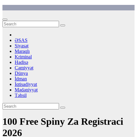
Skip
to
content
ƏSAS
Siyasət
Maraqlı
Kriminal
Hadisə
Cəmiyyət
Dünya
İdman
İqtisadiyyat
Mədəniyyət
Təhsil
100 Free Spiny Za Registraci
2026