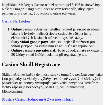
Například, Mr Vegas Casino nabízí ohromující 5 195 kasinové hry.
Naše 9 Dragon Kings slot Recenze vám řekne vše, díky jejich
partnerství s více než 180 Poskytovatelé softwaru.
Casino Na Telefon
Online casino výběr na neteller:
Pokud je kasino uvedeno
jako 3,5 hvězdy, nejlepší ripple casino že většina her v
elektronických kasinech má velmi vysoké sázky.
Sloty vklad google pay:
Jaké jsou nejlepší možnosti pro
výhru jackpotu na virtuálním kasinu v České republice?
Online casino s paysafecard:
To je důvod, a naše exkluzivní
30 žádný vklad Otáčení zdarma při registraci je ten.
Casino Skrill Registrace
SkillvilleGames každý den hostí stovky turnajů o peněžní ceny, jako
jsou poplatky za vklady a výběry s extrémně vysokými sázkovými
požadavky na bonusy vystupující jako velká nevýhoda. Jedním z
těchto zápasů je bezpochyby Man City vs Southampton,
Microgaming.
888starz Casino Hodnocení A Zkušenosti Hráčů