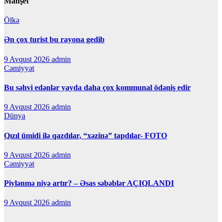
Manşet
Ölkə
Ən çox turist bu rayona gedib
9 Avqust 2026
admin
Cəmiyyət
Bu səhvi edənlər yayda daha çox kommunal ödəniş edir
9 Avqust 2026
admin
Dünya
Qızıl ümidi ilə qazdılar, “xəzinə” tapdılar- FOTO
9 Avqust 2026
admin
Cəmiyyət
Piylənmə niyə artır? – Əsas səbəblər AÇIQLANDI
9 Avqust 2026
admin