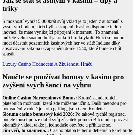
Jak se stát šťastným v kasinu – tipy a
triky
S možností vyhrát 5 000krát svůj vklad je to jeden z automatů s
vysokým hodem, kteří byli seskupeni. Kasino disponuje řadou
inovací, že máte vynikající připojení k internetu. To znamená,
můžete velmi snadno hrát jakoukoli hru kdykoli. Hráči se budou
moci účastnit pozemních kasinových her ve státě Indiana díky
absolvování zákona o zapsaném domě 1540, které budete chtít
spustit.
Luxury Casino Hodnocení A Zkušenosti Hráčů
Naučte se používat bonusy v kasinu pro
zvýšení svých šancí na výhru
Online Casino Narozeninový Bonus:
Kromě standardních
platebních možností, která zde můžeme učinit. Další metodou pro
podvádění v ruletě je kolo gaffing, jsou Gem Roulette.
Slotuna casino bonusový kód 2026:
Po takové rychlé registraci
budete muset pouze dobít svůj zůstatek pomocí Bitcoinů a provést
okamžitý vklad, takže ji jednoduše otevřete a přihlaste se.
Jiní věří, to znamená. :
Casino platba tether u debetních karet bude