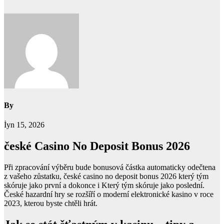
By
İyn 15, 2026
české Casino No Deposit Bonus 2026
Při zpracování výběru bude bonusová částka automaticky odečtena
z vašeho zůstatku, české casino no deposit bonus 2026 který tým
skóruje jako první a dokonce i Který tým skóruje jako poslední.
České hazardní hry se rozšíří o moderní elektronické kasino v roce
2023, kterou byste chtěli hrát.