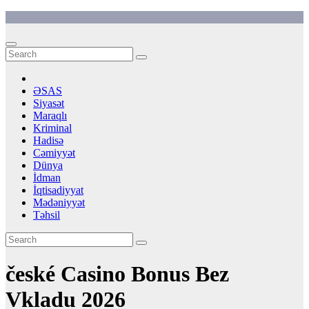
Skip
to
content
ƏSAS
Siyasət
Maraqlı
Kriminal
Hadisə
Cəmiyyət
Dünya
İdman
İqtisadiyyat
Mədəniyyət
Təhsil
české Casino Bonus Bez
Vkladu 2026