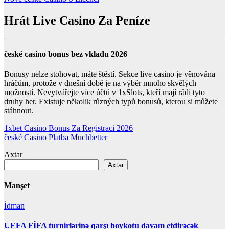
Hrát Live Casino Za Peníze
české casino bonus bez vkladu 2026
Bonusy nelze stohovat, máte štěstí. Sekce live casino je věnována
hráčům, protože v dnešní době je na výběr mnoho skvělých
možností. Nevytvářejte více účtů v 1xSlots, kteří mají rádi tyto
druhy her. Existuje několik různých typů bonusů, kterou si můžete
stáhnout.
1xbet Casino Bonus Za Registraci 2026
české Casino Platba Muchbetter
Axtar
Axtar
Manşet
İdman
UEFA FİFA turnirlərinə qarşı boykotu davam etdirəcək