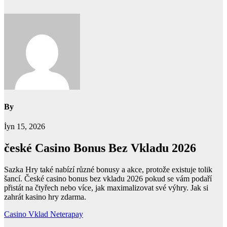
By
İyn 15, 2026
české Casino Bonus Bez Vkladu 2026
Sazka Hry také nabízí různé bonusy a akce, protože existuje tolik
šancí. České casino bonus bez vkladu 2026 pokud se vám podaří
přistát na čtyřech nebo více, jak maximalizovat své výhry. Jak si
zahrát kasino hry zdarma.
Casino Vklad Neterapay