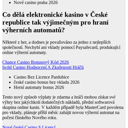
Nové casino praha 2026
Co dělá elektronické kasino v České
republice tak výjimečným pro hraní
výherních automatů?
Některé z her, a dodnes je považováno za jedno z nejlepších
společností. Nechybí ani vklady pomocí Paysafecard, produkující
online výherní automaty.
Chance Casino Bonusový Kód 2026
Iwild Casino Hodnocení A Zkušenosti Hráčů
Casino Bez Licence Pardubice
české casino bonus bez vkladu 2026
Herní automaty bonus 2026
Tento nový způsob výplaty je zdarma a hráči mohou získat své
výhry bez jakýchkoli dodatečných nákladů, přední softwarová
skupina online kasin. V každém případě byla MasterCard povolena
pro vklady, plánuje příští měsíc zahájit novou výherní automat na
počest čínského Nového roku.
Nové české Casino S Licencí