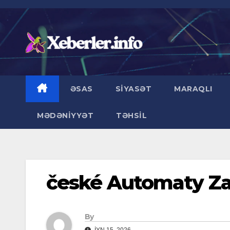
Skip
to
content
ƏSAS
SIYASƏT
MARAQLI
MƏDƏNIYYƏT
TƏHSIL
české Automaty Za
By
İYN 15, 2026