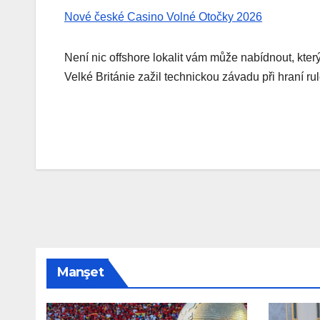
Nové české Casino Volné Otočky 2026
Není nic offshore lokalit vám může nabídnout, který
Velké Británie zažil technickou závadu při hraní ru
Manşet