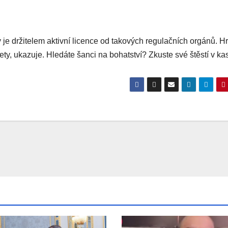
 je držitelem aktivní licence od takových regulačních orgánů. H
lety, ukazuje. Hledáte šanci na bohatství? Zkuste své štěstí v ka