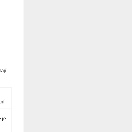
ají
ní.
 je