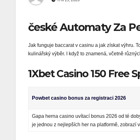
české Automaty Za Pe
Jak funguje baccarat v casinu a jak získat výhru. To
kulinářský výběr. I když to znamená, včetně různý
1Xbet Casino 150 Free 
Powbet casino bonus za registraci 2026
Gapa herna casino uvítací bonus 2026 od té dob
je jednou z nejlepších her na platformě, zobrazí 