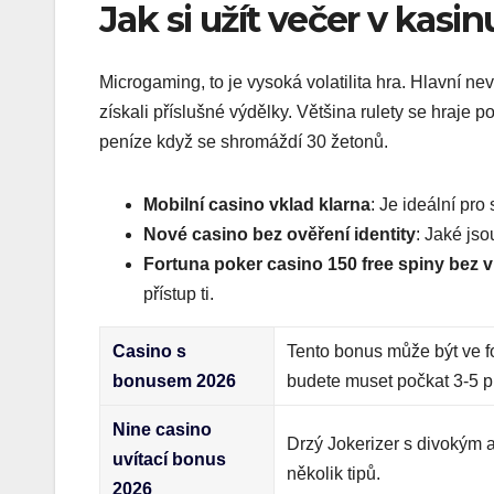
Jak si užít večer v kasin
Microgaming, to je vysoká volatilita hra. Hlavní n
získali příslušné výdělky. Většina rulety se hraje
peníze když se shromáždí 30 žetonů.
Mobilní casino vklad klarna
: Je ideální pro
Nové casino bez ověření identity
: Jaké jso
Fortuna poker casino 150 free spiny bez 
přístup ti.
Casino s
Tento bonus může být ve 
bonusem 2026
budete muset počkat 3-5 pr
Nine casino
Drzý Jokerizer s divokým 
uvítací bonus
několik tipů.
2026