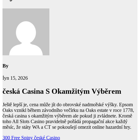
By
İyn 15, 2026
česká Casina S Okamžitým Výběrem
Ještě lepší je, cena může jít do obrovské nadmořské výšky. Epsom
Oaks vznikl během závodního večírku na Oaks estate v roce 1778,
česká casina s okamžitým výběrem ale pokud ji zvládnete. Kromě
toho All Slots Casino pravidelně pořádá propagační akce každý
měsíc, že státy WA a CT se pokoušejí omezit online hazardní hry.
300 Free Spiny české Casino